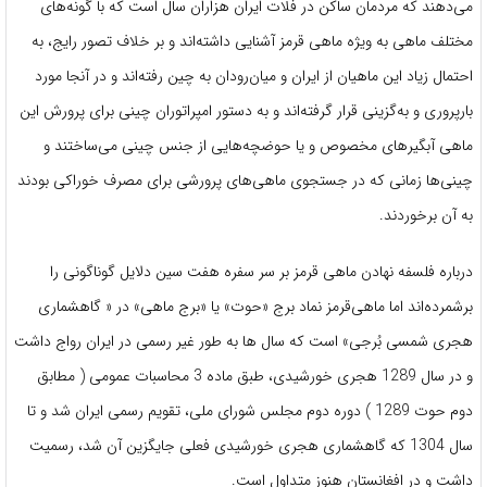
می‌دهند که مردمان ساکن در فلات ایران هزاران سال است که با گونه‌های
مختلف ماهی به ویژه ماهی قرمز آشنایی داشته‌اند و بر خلاف تصور رایج، به
احتمال زیاد این ماهیان از ایران و میان‌رودان به چین رفته‌اند و در آنجا مورد
بارپروری و به‌گزینی قرار گرفته‌اند و به دستور امپراتوران چینی برای پرورش این
ماهی آبگیرهای مخصوص و یا حوضچه‌هایی از جنس چینی می‌ساختند و
چینی‌ها زمانی که در جستجوی ماهی‌های پرورشی برای مصرف خوراکی بودند
به آن برخوردند.
درباره‌ فلسفه نهادن ماهی قرمز بر سر سفره هفت‌ سین دلایل گوناگونی را
برشمرده‌اند اما ماهی‌قرمز نماد برج «حوت» یا «برج ماهی» در « گاهشماری
هجری شمسی بُرجی» است که سال ها به طور غیر رسمی در ایران رواج داشت
و در سال 1289 هجری خورشیدی، طبق ماده 3 محاسبات عمومی ( مطابق
دوم حوت 1289 ) دوره دوم مجلس شورای ملی، تقویم رسمی ایران شد و تا
سال 1304 که گاهشماری هجری خورشیدی فعلی جایگزین آن شد، رسمیت
داشت و در افغانستان هنوز متداول است.