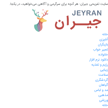
سایت تفریحی
جیران:
هر آنچه برای سرگرمی و آگاهی می‌خواهید، در یکجا.
خانه
آشپزی
بازیگران
تعبیر خواب
خانواده
دانلود نرم افزار
رژیم و تغذیه
زیبایی
سلامت
گردشگری
گیاهان
مد و لباس
مذهبی
ورزشی
خانه