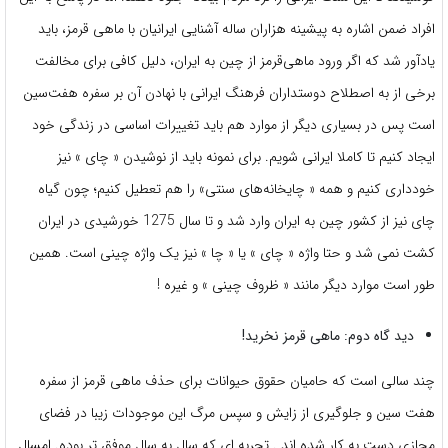
افراد ضمن اشاره به پیشینه هزاران ساله آشنایی ایرانیان با ماهی قرمز، باید
یادآور شد که اگر ورود ماهی‌قرمز از چین به ایران، دلیل کافی برای مخالفت
برخی از به اصطلاح دوستداران فرهنگ ایرانی با نهادن آن بر سفره هفت‌سین
است پس در بسیاری دیگر از موارد هم باید تغییرات اساسی در زندگی خود
ایجاد کنیم تا کاملا ایرانی شویم. برای نمونه باید از نوشیدن « چای » نیز
خودداری کنیم و همه « چایخانه‌های سنتی» را هم تعطیل کنیم؛ چون گیاه
چای نیز از کشور چین به ایران وارد شد و تا سال 1275 خورشیدی در ایران
کشت نمی شد و حتا واژه « چای » یا « چا » نیز یک واژه چینی است. همین
طور است موارد دیگر مانند « ظروف چینی » و غیره !
دید گاه دوم: ماهی قرمز نخرید!
چند سالی است که حامیان حقوق حیوانات برای حذف ماهی قرمز از سفره
هفت سین و جلوگیری از زایش و سپس مرگ این موجودات زیبا در فضای
مجازی دست به کار شده اند . تجربه ای که سال به سال موفق تر بوده. امسال