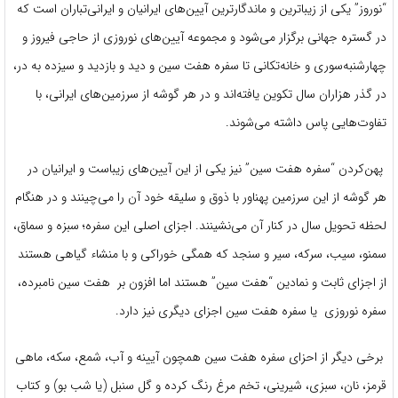
“نوروز” یکی از زیباترین و ماندگارترین آیین‌های ایرانیان و ایرانی‌تباران است که
در گستره جهانی برگزار می‌شود و مجموعه آیین‌های نوروزی از حاجی فیروز و
چهارشنبه‌سوری و خانه‌تکانی تا سفره هفت سین و دید و بازدید و سیزده به در،
در گذر هزاران سال تکوین یافته‌اند و در هر گوشه از سرزمین‌های ایرانی، با
تفاوت‌هایی پاس داشته می‌شوند.
پهن‌کردن “سفره هفت سین” نیز یکی از این آیین‌های زیباست و ایرانیان در
هر گوشه از این سرزمین پهناور با ذوق و سلیقه خود آن را می‌چینند و در هنگام
لحظه تحویل سال در کنار آن می‌نشینند. اجزای اصلی این سفره؛ سبزه و سماق،
سمنو، سیب، سرکه، سیر و سنجد که همگی خوراکی و با منشاء گیاهی هستند
از اجزای ثابت و نمادین “هفت سین” هستند اما افزون بر هفت سین نامبرده،
سفره نوروزی یا سفره هفت سین اجزای دیگری نیز دارد.
برخی دیگر از احزای سفره هفت سین همچون آیینه و آب، شمع، سکه، ماهی
قرمز، نان، سبزی، شیرینی، تخم مرغ رنگ کرده و گل سنبل (یا شب بو) و کتاب