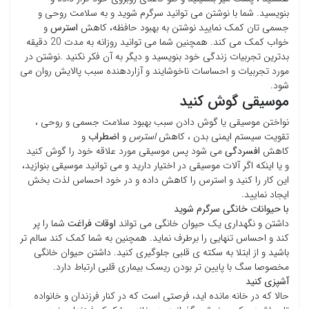
بنویسید. شما با نوشتن می توانید سرگرم شوید و به سلامت روحی و
جسمی تان کمک نمایید نوشتن به بهبود حافظه، کاهش
استرس
و
خواب کمک می کند. همچنین شما می توانید روزانه به مدت 20 دقیقه
بدترین تجربیات زندگی خود بنویسید و دیگر به آن فکر نکنید .نوشتن در
مورد تجربیات و احساسات ناخوشایند و آزاردهنده سبب پالایش روان می
شود.
موسیقی گوش کنید
نواختن موسیقی یا گوش دادن سبب بهبود سلامت جسمی و روحی ،
تقویت سیستم ایمنی بدن ، کاهش
استرس
و
اضطراب
و
کاهش
افسردگی
می شود پس موسیقی مورد علاقه خود را گوش کنید
و یا اینکه اگر آلات موسیقی در اختیار دارید و می توانید موسیقی بنوازید،
این کار را کنید و استرس را کاهش داده و در خود احساس لذت بخش
ایجاد نمایید.
با حیوانات خانگی سرگرم شوید
داشتن و نگهداری یک حیوان خانگی می تواند
اوقات فراغت
شما را پر
کند و احساس تنهایی را برطرف نماید. همچنین به شما کمک کند سالم تر
باشید و از ابتلا به سکته ی قلبی جلوگیری کنید. داشتن حیوان خانگی
مخصوصا سگ با پایین تر بودن ریسک بیماری قلبی ارتباط دارد.
آشپزی کنید
حالا که در خانه مانده اید، فرصتی است که در کنار فرزندان و خانواده