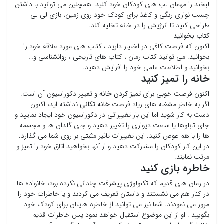
لبخند را مهمان لب های کودکان خود کنید. همچنین می توانید با داشتن
چسب نواری رنگی و کاغذ برای کودک خود روی زمین، بازی لی لی
طراحی کنید تا انرژیش را در خانه تخلیه کند.
کتاب بخوانید
اکنون که فرصت کافی در اختیار دارید ، کتاب های مورد علاقه خود را
بخوانید. می توانید کتاب رمان ، کتاب های تاریخی ، روانشناسی و…
بخوانید و اطلاعات علمی خود را افزایش دهید.
خانه را تمیز کنید
اکنون فرصت خوبی برای
تمیز کردن خانه
و تغییر دکوراسیون آن است.
اگر به خاطر مشغله های زیاد فرصت
خانه تکانی
نداشته اید، اکنون
دست به کار شوید اما این بار تغییراتی در دکوراسیون خود ایجاد نمایید و
جای تابلوها یا ساعت دیواری را تغییر دهید و جای گلدان ها و مجسمه
ها را با هم عوض کنید. این تغییرات تاثیر مثبتی بر روی شما می گذارد.
در این کار کودکان را مشارکت دهید و از آنها بخواهید اتاق خود را تمیز و
مرتب نمایند.
خاطره بازی کنید
در زمان های قدیم که تکنولوژی پیشرفت چندانی نکرده بود، خانواده ها
در کنار هم می نشستند و داستان تعریف می کردند و یا خاطرات خود را
مرور می نمودند. شما نیز می توانید از خاطره هایتان برای کودک خود
بگویید . او از این موضوع استقبال خواهد نمود پس خاطرات قدیم