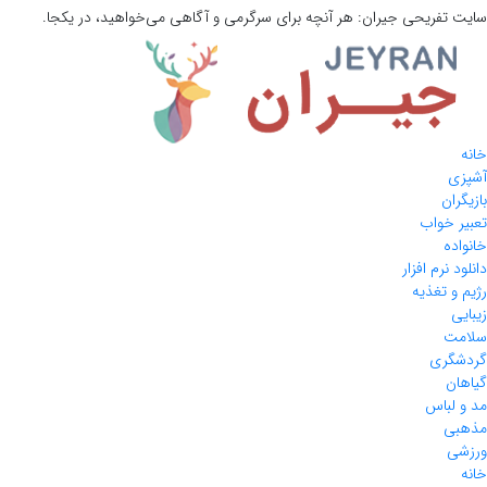
سایت تفریحی
جیران:
هر آنچه برای سرگرمی و آگاهی می‌خواهید، در یکجا.
خانه
آشپزی
بازیگران
تعبیر خواب
خانواده
دانلود نرم افزار
رژیم و تغذیه
زیبایی
سلامت
گردشگری
گیاهان
مد و لباس
مذهبی
ورزشی
خانه