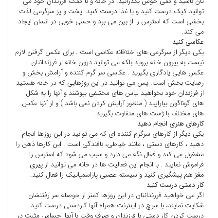
تان باشید و کمی خوش بگذرانید. در خانه و با کمک فرزندان خود می
توانید کیک درست کنید و یا غذا درست کنید. پخت و پز سرگرمی لذت
بخشی است که استرس را از بین می برد و حسی خوبی در انسان ایجاد
می کند.
عکاسی کنید
یکی دیگر از سرگرمی های خلاقانه عکاسی است . برای عکس گرفتن لازم
نیست به بیرون خانه بروید بلکه می توانید درون خانه از فرزندانتان
عکس هایی یادگاری بگیرید . عکاسی سر گرم کننده و آرامش بخش و
رضایت بخش است. پس می توانید در این روزهایی که در خانه هستید
از فرزندان خود بخواهید لباس های مختلفی بپوشند و آنها را به شکل
های گوناگون بیارایید ( منظور آرایش کردن نمی باشد ) و از آنها عکس
های مختلف با ژست های متفاوت بگیرید.
کارهای هنری انجام دهید
یکی دیگر از کارهای سرگرم کننده ای که می توانید در این روزها انجام
دهید ، کارهای دستی ، مانند خیاطی، بافندگی است . این کارها ذهن را
مشغول می کند و فعال نگه می دارد و سبب می شود که استرس را
فراموش نمایید . با انجام این فعالیت ها در خانه می توانید از
پیری
مغز
هم پیشگیری کنید و سیستم عصبی پاراسمپاتیک را فعال کنید.
کار دستی درست کنید
اگر می خواهید فرزندانتان در این روزها کمتر از حوصله سر رفتنشان
شکایت نمایند، با سرچ در اینترنت همراه آنها کاردستی درست کنید.
درست کردن کار دستی با فرزندان و صرف وقت با آنها احساس مثبت در