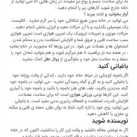
ما، برای سلامت جسم و روح نیز مفیدند.در زمان هایی که نمی توانید از
خانه خارج شوید کارهای زیر را انجام دهید :
آواز بخوانید و لذت ببرید !
می توانید در خانه بدون هیچ امکاناتی خود را سر گرم نمایید . کافیست
یک موسیقی بگذارید و با آن حرکات مفید و انرژی بخش انجام دهید .
حرکات موزون و تمرینات ایروبیک یک تمرین هوازی است تمرین هوازی
سبب سلامت قلبی و عروق شما و افزایش استقامت بدن و محکم شدن
استخوان ها و عضلات می شود. در این روزها که مجبورید در خانه بمانید
، در هفته سه بار برقصید تا هم سرگرم شوید و هم بتوانید تعادل خود را
حفظ و به سلامت مغز خود و جلوگیری از
زوال عقل
کمک نمایید.
باغبانی کنید
اگر باغچه کوچکی در حیاط خانه خود دارید ، اندکی از وقت روزانه خود
را باغبانی کنید و به گل و گیاه رسیدگی نمایید . می توانید در باغچه خود
گیاه جدیدی بکارید، علف های هرز باغچه را بکنید و باغچه خود را آبیاری
کنید. این کارها نوعی
ورزش هوازی
است که برای سلامت عضلات،
افزایش قدرت، استقامت و انعطاف پذیری بدنی مفید است. با باغبانی
می توانید روح خود را تازه کنید ،ابتلا به
زوال عقل
، حمله ی قلبی و سکته
ی مغزی را کاهش دهید.
نویسنده شوید
اگر به نوشتن علاقه داشتید و وقت این کار را نداشتید، اکنون که در خانه
هستید ، پشت میز بنشینید و قلو کاغذی روبروی خود قرار داده و