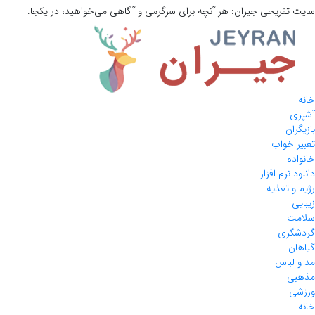
سایت تفریحی
جیران:
هر آنچه برای سرگرمی و آگاهی می‌خواهید، در یکجا.
خانه
آشپزی
بازیگران
تعبیر خواب
خانواده
دانلود نرم افزار
رژیم و تغذیه
زیبایی
سلامت
گردشگری
گیاهان
مد و لباس
مذهبی
ورزشی
خانه