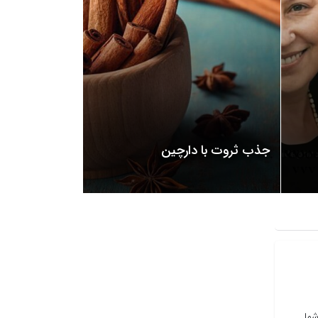
جذب ثروت با دارچین
ما