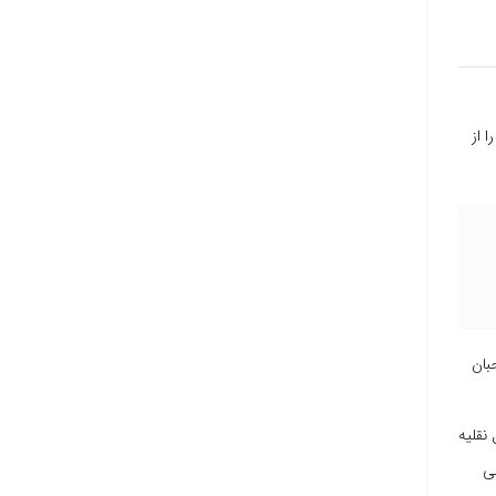
 از
 صاحبان
 در مورد وسایل نقلیه
ی