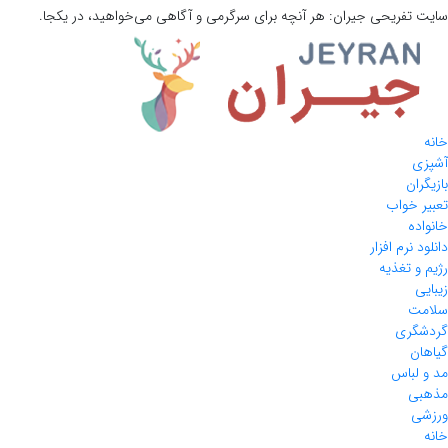
سایت تفریحی
جیران:
هر آنچه برای سرگرمی و آگاهی می‌خواهید، در یکجا.
خانه
آشپزی
بازیگران
تعبیر خواب
خانواده
دانلود نرم افزار
رژیم و تغذیه
زیبایی
سلامت
گردشگری
گیاهان
مد و لباس
مذهبی
ورزشی
خانه