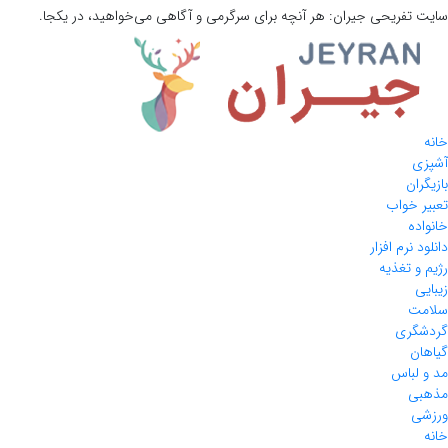
سایت تفریحی
جیران:
هر آنچه برای سرگرمی و آگاهی می‌خواهید، در یکجا.
خانه
آشپزی
بازیگران
تعبیر خواب
خانواده
دانلود نرم افزار
رژیم و تغذیه
زیبایی
سلامت
گردشگری
گیاهان
مد و لباس
مذهبی
ورزشی
خانه