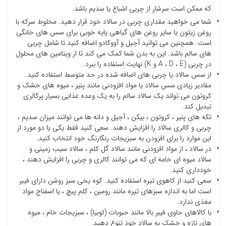
که ممکن است سرشار از چربی اشباع یا سدیم باشد.
شما می خواهید مقداری چربی در سالاد خود قرار دهید. مخلوط سرکه با
روغن زیتون یا سایر روغن های گیاهی پایه خوبی برای سس های خانگی
است. همچنین می توانید آجیل و آووکادو اضافه کنید تا شامل چربی
های سالم باشد. این به بدن شما کمک می کند تا از ویتامین های محلول
در چربی (A ، D ، E و K) نهایت استفاده را ببرد.
از سس سالاد یا چربی های اضافه شده در حد متوسط ​​استفاده کنید.
مقادیر زیادی سس سالاد یا مواد افزودنی مانند پنیر ، میوه های خشک و
کروتون می تواند یک سالاد سالم را به یک وعده غذایی بسیار پرکالری
تبدیل کند.
تکه های پنیر ، کروتون ، بیکن ، آجیل و دانه ها می توانند میزان سدیم ،
چربی و کالری سالاد را افزایش دهند. سعی کنید فقط یکی یا دو مورد از
این موارد را برای افزودن به سبزیجات رنگارنگ خود انتخاب کنید.
در سالاد ، از مواد افزودنی مانند سالاد گل کلم ، سالاد سیب زمینی و
سالاد میوه ای خامه ای که می توانند کالری و چربی را افزایش دهند ،
خودداری کنید.
سعی کنید از کاهوی تیره استفاده کنید. کوه یخی سبز روشن دارای فیبر
است اما به اندازه سبزهای تیره مانند رومین ، کلم پیچ ، یا اسفناج مواد
مغذی ندارد.
با کالاهای حاوی فیبر بالا مانند حبوبات (لوبیا) ، سبزیجات خام ، میوه
های تازه و خشک به سالاد خود تنوع دهید.