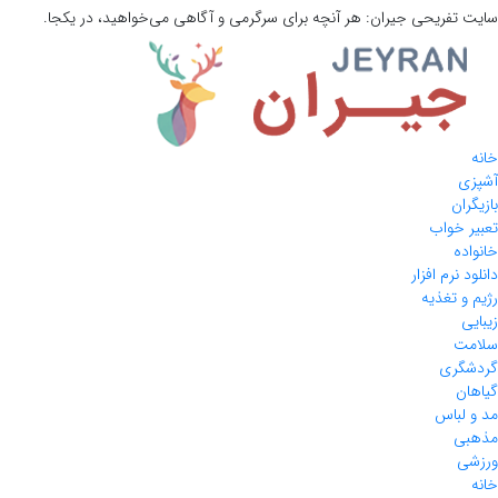
سایت تفریحی
جیران:
هر آنچه برای سرگرمی و آگاهی می‌خواهید، در یکجا.
خانه
آشپزی
بازیگران
تعبیر خواب
خانواده
دانلود نرم افزار
رژیم و تغذیه
زیبایی
سلامت
گردشگری
گیاهان
مد و لباس
مذهبی
ورزشی
خانه