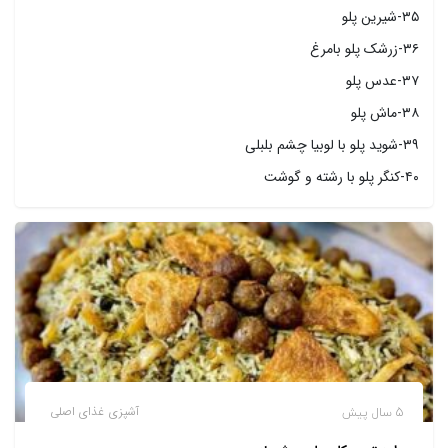
۳۵-شیرین پلو
۳۶-زرشک پلو بامرغ
۳۷-عدس پلو
۳۸-ماش پلو
۳۹-شوید پلو با لوبیا چشم بلبلی
۴۰-کنگر پلو با رشته و گوشت
5 سال پیش
آشپزی
غذای اصلی