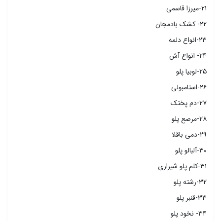
۲۱-میرزا قاسمی
۲۲- کشک بادمجان
۲۳-انواع دلمه
۲۴- انواع آش
۲۵-لوبیا پلو
۲۶-استامبولی
۲۷-دم پختک
۲۸-مرصع پلو
۲۹-دمی باقلا
۳۰-آلبالو پلو
۳۱-کلم پلو شیرازی
۳۲-رشته پلو
۳۳-قنبر پلو
۳۴- نخود پلو