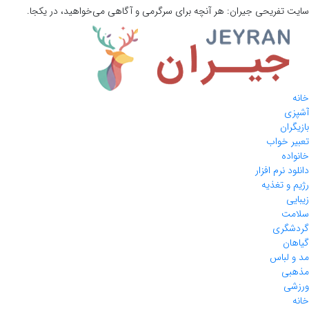
سایت تفریحی
جیران:
هر آنچه برای سرگرمی و آگاهی می‌خواهید، در یکجا.
خانه
آشپزی
بازیگران
تعبیر خواب
خانواده
دانلود نرم افزار
رژیم و تغذیه
زیبایی
سلامت
گردشگری
گیاهان
مد و لباس
مذهبی
ورزشی
خانه