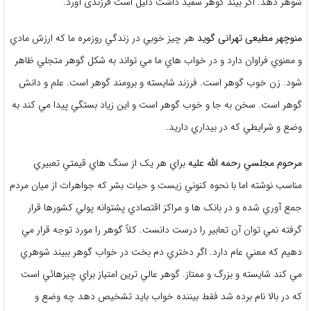
شوهر دهد. اگر بیند گوهر سفید داشت دلیل است فرزندی آورد.
منوچهر مطیعی تهرانی گوید
هر چيز خوبي در زندگي روزمره ما که ارزش مادي
و معنوي فراوان دارد و در خواب هاي ما مي تواند به شکل گوهر متجلي ظاهر
شود. زن خوب گوهر است. فرزند شايسته و برومند گوهر است. علم و دانش
گوهر است. سخن به جا و خوب گوهر است و اين زياد بستگي پيدا مي کند به
وضع و شرايطي که در بيداري داريد.
مرحوم مجلسي رحمه الله عليه
براي هر يک از سنگ هاي قيمتي تعبيري
مناسب نوشته اما با نحوه کنوني زيست و حيات بشر که جواهرات از ميان مردم
جمع آوري شده و در بانک ها و مراکز اقتصادي پشتوانه پولي کشورها قرار
گرفته نمي توان آن تعابير را درست دانست. کلاً گوهر را مورد توجه قرار مي
دهيم که معني عام دارد. اگر دختري دم بخت در خواب گوهر ببيند شوهري
مي کند شايسته و بزرگ و ممتاز
.
گوهر عالي ترين امتياز براي چيزهائي است
که در بالا نام برده شد فقط بيننده خواب بايد تشخيص دهد چه وضع و