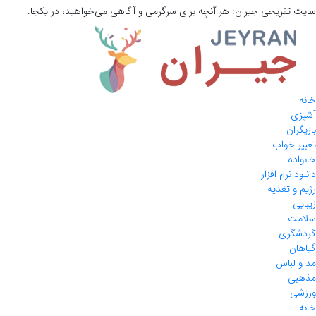
سایت تفریحی
جیران:
هر آنچه برای سرگرمی و آگاهی می‌خواهید، در یکجا.
خانه
آشپزی
بازیگران
تعبیر خواب
خانواده
دانلود نرم افزار
رژیم و تغذیه
زیبایی
سلامت
گردشگری
گیاهان
مد و لباس
مذهبی
ورزشی
خانه