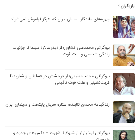
بازیگران
چهره‌های ماندگار سینمای ایران که هرگز فراموش نمی‌شوند
بیوگرافی محمدعلی کشاورز؛ از «پدرسالار» سینما تا جزئیات
زندگی شخصی و علت فوت
بیوگرافی محمد مطیعی؛ از درخشش در «سلطان و شبان» تا
غربت‌نشینی و علت فوت ناگهانی
زندگینامه محسن تنابنده؛ ستاره سریال پایتخت و سینمای ایران
بیوگرافی لیلا زارع از شروع تا شهرت + عکس‌های جدید و
همسرش