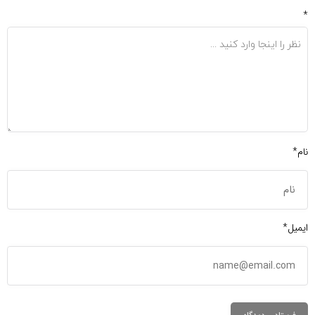
*
نام*
ایمیل*