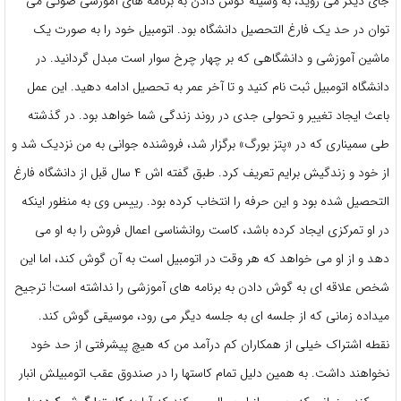
جای دیگر می روید، به وسیله گوش دادن به برنامه های آموزشی صوتی می
توان در حد یک فارغ التحصیل دانشگاه بود. اتومبیل خود را به صورت یک
ماشین آموزشی و دانشگاهی که بر چهار چرخ سوار است مبدل گردانید. در
دانشگاه اتومبیل ثبت نام کنید و تا آخر عمر به تحصیل ادامه دهید. این عمل
باعث ایجاد تغییر و تحولی جدی در روند زندگی شما خواهد بود. در گذشته
طی سمیناری که در «پتز بورگ» برگزار شد، فروشنده جوانی به من نزدیک شد و
از خود و زندگیش برایم تعریف کرد. طبق گفته اش ۴ سال قبل از دانشگاه فارغ
التحصیل شده بود و این حرفه را انتخاب کرده بود. رییس وی به منظور اینکه
در او تمرکزی ایجاد کرده باشد، کاست روانشناسی اعمال فروش را به او می
دهد و از او می خواهد که هر وقت در اتومبیل است به آن گوش کند، اما این
شخص علاقه ای به گوش دادن به برنامه های آموزشی را نداشته است! ترجیح
میداده زمانی که از جلسه ای به جلسه دیگر می رود، موسیقی گوش کند.
نقطه اشتراک خیلی از همکاران کم درآمد من که هیچ پیشرفتی از حد خود
نخواهند داشت. به همین دلیل تمام کاستها را در صندوق عقب اتومبیلش انبار