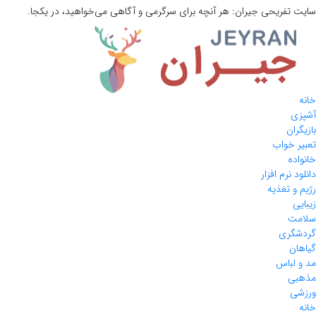
سایت تفریحی
جیران:
هر آنچه برای سرگرمی و آگاهی می‌خواهید، در یکجا.
خانه
آشپزی
بازیگران
تعبیر خواب
خانواده
دانلود نرم افزار
رژیم و تغذیه
زیبایی
سلامت
گردشگری
گیاهان
مد و لباس
مذهبی
ورزشی
خانه