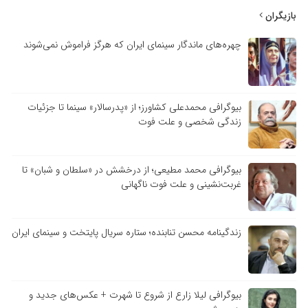
بازیگران
چهره‌های ماندگار سینمای ایران که هرگز فراموش نمی‌شوند
بیوگرافی محمدعلی کشاورز؛ از «پدرسالار» سینما تا جزئیات
زندگی شخصی و علت فوت
بیوگرافی محمد مطیعی؛ از درخشش در «سلطان و شبان» تا
غربت‌نشینی و علت فوت ناگهانی
زندگینامه محسن تنابنده؛ ستاره سریال پایتخت و سینمای ایران
بیوگرافی لیلا زارع از شروع تا شهرت + عکس‌های جدید و