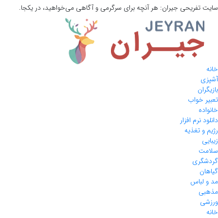
سایت تفریحی
جیران:
هر آنچه برای سرگرمی و آگاهی می‌خواهید، در یکجا.
خانه
آشپزی
بازیگران
تعبیر خواب
خانواده
دانلود نرم افزار
رژیم و تغذیه
زیبایی
سلامت
گردشگری
گیاهان
مد و لباس
مذهبی
ورزشی
خانه