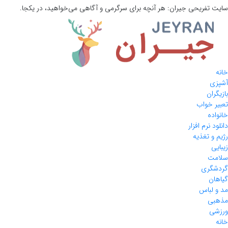
سایت تفریحی
جیران:
هر آنچه برای سرگرمی و آگاهی می‌خواهید، در یکجا.
خانه
آشپزی
بازیگران
تعبیر خواب
خانواده
دانلود نرم افزار
رژیم و تغذیه
زیبایی
سلامت
گردشگری
گیاهان
مد و لباس
مذهبی
ورزشی
خانه