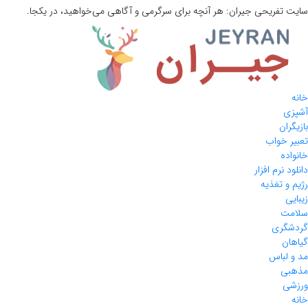
سایت تفریحی
جیران:
هر آنچه برای سرگرمی و آگاهی می‌خواهید، در یکجا.
خانه
آشپزی
بازیگران
تعبیر خواب
خانواده
دانلود نرم افزار
رژیم و تغذیه
زیبایی
سلامت
گردشگری
گیاهان
مد و لباس
مذهبی
ورزشی
خانه