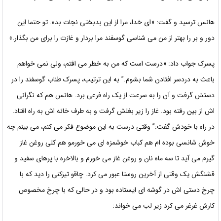
هانس ترسید و گفت: «ای خدا، مرا از این بدبختی نجات بده. تو حتما این
دور و بر را بهتر از من می شناسی گوسفند مرا بردار و غازت را برای من بگذار.»
پسرک جواب داد: «درست است که من به خطر می افتم، ولی نمی خواهم
باعث به دردسر افتادن شما بشوم.” به این ترتیب، پسرک طناب گوسفند را در
دستش گرفت و آن را به سرعت از یک راه فرعی برد. هانس
هم که نگرانی
اش از بین رفته بود. غاز را زیر بغلش گرفت و به طرف خانه اش به راه افتاد.
در راه با خودش گفت:” وقتی درست به این موضوع فکر می کنم، می بینم چه
خوش شانسی بوده ام هم کباب خوشمزه ای می خورمو هم کلی روغن غاز
گیرم می آید تا سه ماه نان و روغن غاز می خورم و بالاخره با پرهای سفید و
قشنگش یک وقتی از آخرین روستا عبور می کرد. چاقو تیزکنی را دید که با
چرخ دستی اش در گوشه ای ایستاده بود و در حالی که با چرخ مخصوص
کارش غرغر می کرد زیر لب می خواند: