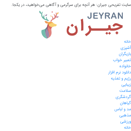
سایت تفریحی
جیران:
هر آنچه برای سرگرمی و آگاهی می‌خواهید، در یکجا.
خانه
آشپزی
بازیگران
تعبیر خواب
خانواده
دانلود نرم افزار
رژیم و تغذیه
زیبایی
سلامت
گردشگری
گیاهان
مد و لباس
مذهبی
ورزشی
خانه