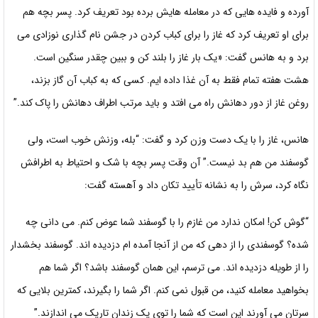
آورده و فایده هایی که در معامله هایش برده بود تعریف کرد. پسر بچه هم
برای او تعریف کرد که غاز را برای کباب کردن در جشن نام گذاری نوزادی می
برد و به هانس گفت: «یک بار غاز را بلند کن و ببین چقدر سنگین است.
هشت هفته تمام فقط به آن غذا داده ایم. کسی که به کباب آن گاز بزند،
روغن غاز از دور دهانش راه می افتد و باید مرتب اطراف دهانش را پاک کند.”
هانس، غاز را با یک دست وزن کرد و گفت: “بله، وزنش خوب است، ولی
گوسفند من هم بد نیست.” آن وقت پسر بچه با شک و احتیاط به اطرافش
نگاه کرد، سرش را به نشانه تأیید تکان داد و آهسته گفت:
“گوش کن! امکان ندارد من غازم را با گوسفند شما عوض کنم. می دانی چه
شده؟ گوسفندی را از دهی که من از آنجا آمده ام دزدیده اند. گوسفند بخشدار
را از طویله دزدیده اند. می ترسم، این همان گوسفند باشد؟ اگر شما هم
بخواهید معامله کنید، من قبول نمی کنم. اگر شما را بگیرند، کمترین بلایی که
سرتان می آورند این است که شما را توی یک زندان تاریک می اندازند.”