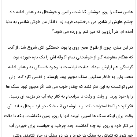
هاسن سنگ را روی دوشش گذاشت، راضی و خوشحال به راهش ادامه داد.
چشم هایش از شادی می درخشید، فریاد زد: «انگار من خوش شانس به دنیا
آمده ام. هر آرزویی که می کنم براورده می شود.”
در این میان، چون از طلوع صبح روی پا بود، خستگی اش شروع شد. از آنجا
که هنگام معاوضه گاو از خوشحالی تمام آذوقه اش را یک باره خورده بود،
گرسنگی هم آزارش میداد. عاقبت توانست با وجود خستگی به راهش ادامه
دهد، ولی به خاطر سنگینی سنگ مجبور بود، بایستد و نفسی تازه کند. ولی
نمی توانست به این فکر نکند که چقدر خوب می شد اگر مجبور نبود سنگ ها
را با خود ببرد. او رفت و رفت تا سرانجام به کنار چاه آب در مزرعه ای رسید.
فکر کرد در آنجا استراحت کند و با نوشیدن آب خنک دوباره سرحال بیاید. آن
وقت برای اینکه سنگ ها آسیبی نبینند آنها را روی زمین نگذاشت، بلکه با دقت
در کنار خود و روی لبه چاه گذاشت. بعد چرخید و خواست برای خوردن آب
خم شود که تنهاش به سنگ ها خورد و هر دو سنگ در چاه افتادند. وقتی