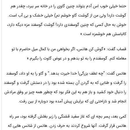
حتما خیلی خوب اس آدم بتواند چنین گاوی را در خانه سر ببرد، چقدر هم
گوشت دارد! ولی من از گوشت گاو خوشم نم) خیلی خشک و بی آب است.
خوش به حال کسی که چنین گوسفندی دارد! گوشت گوسفند مزه دیگه دارد،
کالباسش هم خوشمزه است.»
قصاب گفت: «گوش کن هانس، اگر بخواهی من با کمال میل حاضرم با تو
معامله کنم. گوسفندم را به تو بدهم و در عوض گاوت را بگیرم.»
هانس گفت: “چه لطف بزرگی! خدا خیرت بدهد.” و گاو را به او داد، گوسفند
را گرفت و طنابی که به گردن آن بسته شده بود را در دستش گرفت و گوسفند
را دنبال خود کشید و باز هم به این فکر بود که چطور همه چیز بر وفق مرادش
انجام شد و ناراحتی ای که برایش پیش آمده بود دوباره از بین رفت.
کمی بعد، پسر بچه ای که غاز سفید قشنگی را زیر بغلش گرفته بود، سر راه
هانس قرار گرفت. آنها شروع کردند به حرف زدن. هانس از شانس هایی که