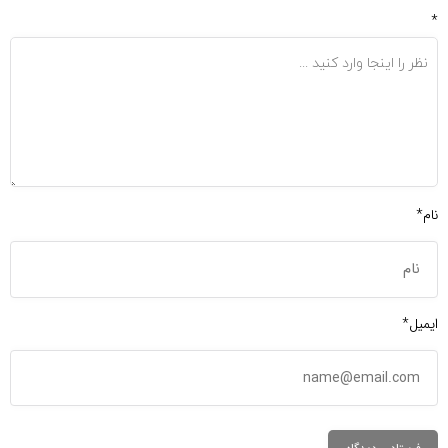
*
نام*
ایمیل*