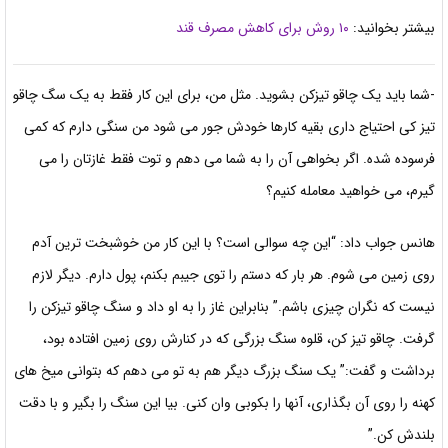
بیشتر بخوانید:
۱۰ روش برای کاهش مصرف قند
-شما باید یک چاقو تیزکن بشوید. مثل من، برای این کار فقط به یک سگ چاقو
تیز کی احتیاج داری
بقیه کارها خودش جور می شود من سنگی دارم که کمی
فرسوده شده. اگر بخواهی آن را به شما می دهم و توت فقط غازتان را می
گیرم، می خواهید معامله کنیم؟
هانس جواب داد: “این چه سوالی است؟ با این کار من خوشبخت ترین آدم
روی زمین می شوم. هر بار که
دستم را توی جیبم بکنم، پول دارم. دیگر لازم
نیست که نگران چیزی باشم.” بنابراین غاز را به او داد و سنگ چاقو تیزکن را
گرفت. چاقو تیز کن، قلوه سنگ بزرگی که در کنارش روی زمین افتاده بود،
برداشت و گفت:”
یک سنگ بزرگ دیگر هم به تو می دهم که بتوانی میخ های
کهنه را روی آن بگذاری، آنها را بکوبی وان کنی. بیا این سنگ را بگیر و با دقت
بلندش کن.”