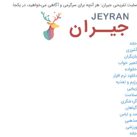
سایت تفریحی
جیران:
هر آنچه برای سرگرمی و آگاهی می‌خواهید، در یکجا.
خانه
آشپزی
بازیگران
تعبیر خواب
خانواده
دانلود نرم افزار
رژیم و تغذیه
زیبایی
سلامت
گردشگری
گیاهان
مد و لباس
مذهبی
ورزشی
خانه