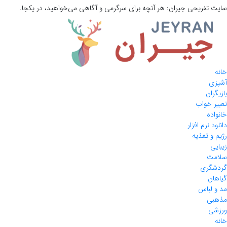
سایت تفریحی
جیران:
هر آنچه برای سرگرمی و آگاهی می‌خواهید، در یکجا.
خانه
آشپزی
بازیگران
تعبیر خواب
خانواده
دانلود نرم افزار
رژیم و تغذیه
زیبایی
سلامت
گردشگری
گیاهان
مد و لباس
مذهبی
ورزشی
خانه