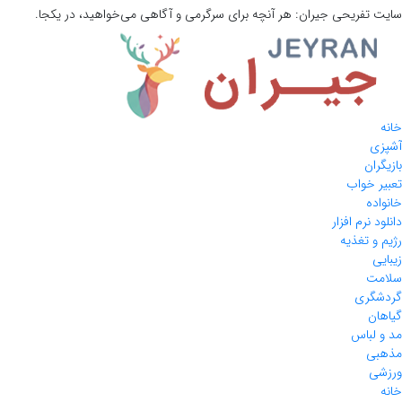
سایت تفریحی
جیران:
هر آنچه برای سرگرمی و آگاهی می‌خواهید، در یکجا.
خانه
آشپزی
بازیگران
تعبیر خواب
خانواده
دانلود نرم افزار
رژیم و تغذیه
زیبایی
سلامت
گردشگری
گیاهان
مد و لباس
مذهبی
ورزشی
خانه