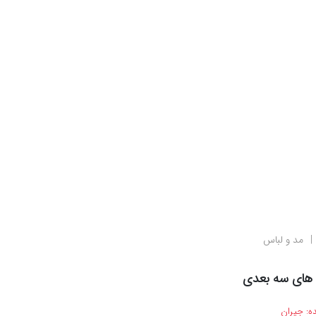
مد و لباس
 های سه بعدی
ه:
جیران