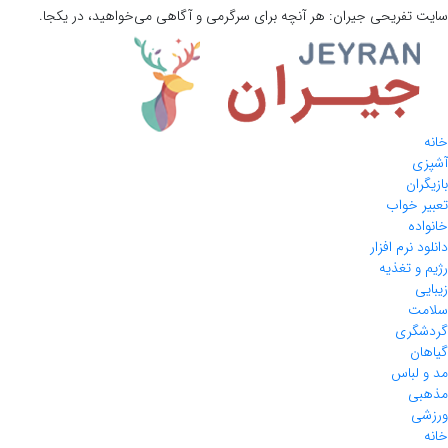
سایت تفریحی
جیران:
هر آنچه برای سرگرمی و آگاهی می‌خواهید، در یکجا.
خانه
آشپزی
بازیگران
تعبیر خواب
خانواده
دانلود نرم افزار
رژیم و تغذیه
زیبایی
سلامت
گردشگری
گیاهان
مد و لباس
مذهبی
ورزشی
خانه