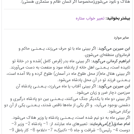
هلاک و نابود می‌شوی(
مخصوصاً اگر انسان ظالم و ستمگری هستی).
بیشتر بخوانید:
تعبیر خواب ستاره
سایر موارد
ابن سیرین می‌گوید:
اگر ببینی ماه با تو حرف می‌زند، یـعـنـی حاکم و
فرمانروای منطقه‌ای می‌شوی.
ابراهیم کرمانی می‌گوید:
اگر ببینی ماه بدر (قرص کامل )شده و در خانۀ تو
تابیده است، یـعـنـی اهل خانه از پادشاه سود و منفعت به دست می‌آورند.
اگر ببینی هلال ماه(از محل طلوع ماه در آسمان) طلوع کرده و بالا آمده است،
یـعـنـی فرزند تو در آن محل پادشاه می‌شود.
ابن سیرین می‌گوید:
اگر ببینی آفتاب یا ماه می‌لرزد، یـعـنـی پادشاه آن
سرزمین دچار ضرر و زیان می‌شود.
اگر ببینی دو ماه با یکدیگر جنگ می‌کنند، یـعـنـی بین دو پادشاه درگیری و
دشمنی بوجود می‌آید، ‌‌‌‌‌ و اگر یکی از ماه‌ها ناقص شدند، یـعـنـی یکی از آن دو
برکنار می‌شود.
اگر ببینی ماه به دو نیم شده است، یـعـنـی پادشاه یا وزیر هلاک می‌شود.
امام صادق(ع)می‌فرمایند:
تعبیرهای ماه عبارتند از:
1
– پادشاه
2
– وزیر
3
–
دوست
4
– رئیس
5
– شرافت و جاه
6
–
«کنیزک»
7
–
«غلام»
8
– کار باطل
9
–