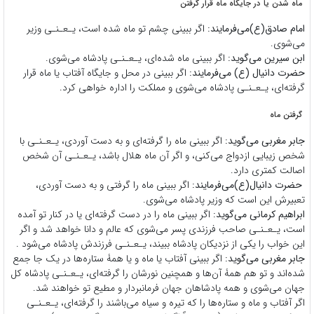
ماه شدن یا در جایگاه ماه قرار گرفتن
امام صادق(ع)می‌فرمایند:
اگر ببینی چشم تو ماه شده است، یـعـنـی وزیر
می‌شوی.
ابن سیرین می‌گوید:
اگر ببینی ماه شده‌ای، یـعـنـی پادشاه می‌شوی.
حضرت دانیال (ع) می‌فرمایند:
اگر ببینی در محل و جایگاه آفتاب یا ماه قرار
گرفته‌ای، یـعـنـی پادشاه می‌شوی و مملکت را اداره خواهی کرد.
گرفتن ماه
جابر مغربی می‌گوید:
اگر ببینی ماه را گرفته‌ای و به دست آوردی، یـعـنـی با
شخص زیبایی ازدواج می‌کنی،‌‌‌‌‌ و اگر آن ماه هلال باشد، یـعـنـی آن شخص
اصالت کمتری دارد.
‌‌‌‌‌
حضرت
دانیال(ع)می‌فرمایند:
اگر ببینی ماه را گرفتی و به دست آوردی،
تعبیرش این است که وزیر پادشاه می‌شوی.
ابراهیم کرمانی می‌گوید:
اگر ببینی ماه را در دست گرفته‌ای یا در کنار تو آمده
است، یـعـنـی صاحب فرزندی پسر می‌شوی که عالم و دانا خواهد شد و اگر
این خواب را یکی از نزدیکان پادشاه ببیند، یـعـنـی فرزندش پادشاه می‌شود .
جابر مغربی می‌گوید:
اگر ببینی آفتاب یا ماه و یا همۀ ستاره‌ها در یک جا جمع
شده‌اند و تو هم همۀ آن‌ها و همچنین نورشان را گرفته‌ای، یـعـنـی پادشاه کل
جهان می‌شوی و همه پادشاهان جهان فرمانبردار و مطیع تو خواهند شد.
اگر آفتاب و ماه و ستاره‌ها را که تیره و سیاه می‌باشند را گرفته‌ای، یـعـنـی