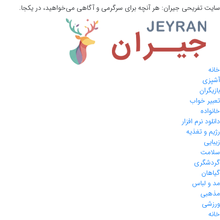
سایت تفریحی
جیران:
هر آنچه برای سرگرمی و آگاهی می‌خواهید، در یکجا.
خانه
آشپزی
بازیگران
تعبیر خواب
خانواده
دانلود نرم افزار
رژیم و تغذیه
زیبایی
سلامت
گردشگری
گیاهان
مد و لباس
مذهبی
ورزشی
خانه