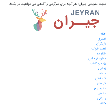
سایت تفریحی
جیران:
هر آنچه برای سرگرمی و آگاهی می‌خواهید، در یکجا.
خانه
آشپزی
بازیگران
تعبیر خواب
خانواده
دانلود نرم افزار
رژیم و تغذیه
زیبایی
سلامت
گردشگری
گیاهان
مد و لباس
مذهبی
ورزشی
خانه