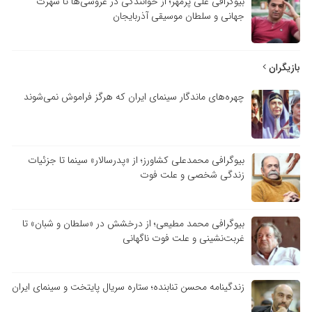
بیوگرافی علی پرمهر؛ از خوانندگی در عروسی‌ها تا شهرت
جهانی و سلطان موسیقی آذربایجان
بازیگران
چهره‌های ماندگار سینمای ایران که هرگز فراموش نمی‌شوند
بیوگرافی محمدعلی کشاورز؛ از «پدرسالار» سینما تا جزئیات
زندگی شخصی و علت فوت
بیوگرافی محمد مطیعی؛ از درخشش در «سلطان و شبان» تا
غربت‌نشینی و علت فوت ناگهانی
زندگینامه محسن تنابنده؛ ستاره سریال پایتخت و سینمای ایران