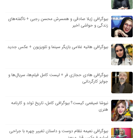
بیوگرافی ژیلا صادقی و همسرش محسن رجبی + ناگفته‌های
زندگی و حواشی اخیر
بیوگرافی هانیه غلامی بازیگر سینما و تلویزیون + عکس جدید
بیوگرافی هادی حجازی فر + لیست کامل فیلم‌ها، سریال‌ها و
جوایز کارگردانی
نیوشا ضیغمی کیست؟ بیوگرافی کامل، تاریخ تولد و کارنامه
هنری
بیوگرافی نعیمه نظام دوست و داستان تغییر چهره با جراحی
اسلیو + عکس قبل و بعد