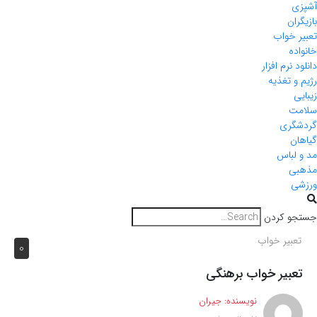
ن
خواب
ه
نرم افزار
 تغذیه
ری
باس
 کردن
بیر خواب
0
بیر خواب برهنگی
نویسنده:
جیران