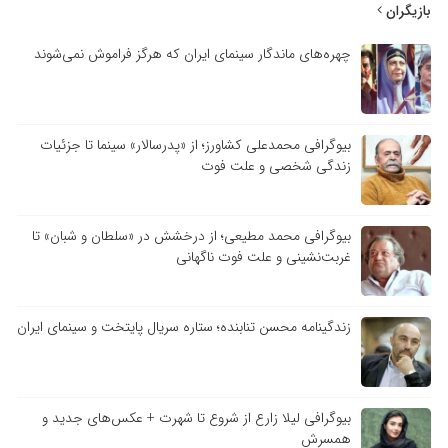
یگران
چهره‌های ماندگار سینمای ایران که هرگز فراموش نمی‌شوند
بیوگرافی محمدعلی کشاورز؛ از «پدرسالار» سینما تا جزئیات
زندگی شخصی و علت فوت
بیوگرافی محمد مطیعی؛ از درخشش در «سلطان و شبان» تا
غربت‌نشینی و علت فوت ناگهانی
زندگینامه محسن تنابنده؛ ستاره سریال پایتخت و سینمای ایران
بیوگرافی لیلا زارع از شروع تا شهرت + عکس‌های جدید و
همسرش