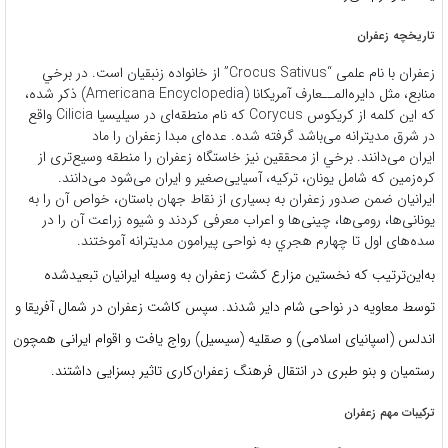
تاریخچه زعفران
زعفران با نام علمی “Crocus Sativus” از خانواده زنبقيان است. در برخي
منابع، مثل دایره‌المــعارف آمريكانا (Americana Encyclopedia) ذكر شده،
كه اين كلمه از كريكوس Corycus كه نام منطقه‌ای در سيليسيا Cilicia واقع
در شرق مديترانه می‌باشد گرفته شده. عده‌ای مبدا زعفران را ماد
ايران می‌دانند. برخي از محققين نيز خاستگاه زعفران را منطقه وسيع‌تری از
كره‌زمين که شامل يونان، تركيه، آسيايی‌صغير و ايران می‌شود می‌دانند.
ايرانيان ضمن صدور زعفران به بسياری از نقاط جهان باستان، خواص آن را به
يونانی‌ها، رومی‌ها، چينی‌ها و اعراب معرفی كردند و شيوه زراعت آن را در
سده‌های اول تا چهارم هجري به نواحی پيرامون مديترانه آموختند.
به‌اين‌ترتيب كه نخستين مزارع کشت زعفران به وسيله ايرانيان تبعيدشده
توسط معاويه در نواحی شام داير شدند. سپس كاشت زعفران در شمال آفريقا و
اندلس (اسپانيای اسلامی) و صقليه (سيسيل) رواج يافت و اقوام ايرانی همچون
رستميان و بنو طبری در انتقال فرهنگ زعفران‌كاری تاثیر بسزایی داشتند.
ترکیبات مهم زعفران