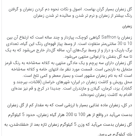
گل زعفران بسیار گران‌ بهاست. اصول و نکات نحوه دم کردن زعفران و گرفتن
رنگ بیشتر از زعفران و نرم تر شدن و سائیده تر شدن زعفران
زعفران
زعفران یا Saffron گیاهی کوچک، پیازدار و چند ساله است که ارتفاع آن بین
10 تا 30 سانتی‌متر متفاوت است. از وسط پیاز قهوه‌ای‌ رنگ این گیاه، تعدادی
برگ باریک و دراز و از وسط برگ‌های آن، ساقه گل‌دار خارج می‌شود که به یک
تا سه گل بنفش یا ارغوانی منتهی می‌شود.
گل زعفران دارای سه پرچم و یک مادگی منتهی به کلاله سه‌شاخه به رنگ قرمز
متمایل به نارنجی است. قسمت مورد نظر ما، انتهای خامه و کلاله سه‌شاخه
است که به نام زعفران مشهور است و بسیار معطر و کمی تلخ است.
محل رویش و کاشت زعفران در ایران؛ شهرهای خراسان (قائنات، بیرجند و
گناباد)، یزد، کرمان، گیلان و مازندران است. جدیدا در کرج و قم نیز عده‌ای
اقدام به کاشت زعفران نموده‌اند.
در کل، زعفران ماده‌ غذایی بسیار با‌ ارزشی است که به مقدار کم از گل زعفران
بدست می‌آید در واقع از هر 100 تا 200 هزار گیاه زعفران، حدود 5 كيلوگرم
گل زعفران بدست می‌آيد كه وزن 5 کیلوگرم زعفران تازه بعد از خشك‌شدن، به
يك كيلوگرم می‌رسد.