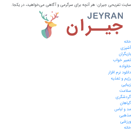
سایت تفریحی
جیران:
هر آنچه برای سرگرمی و آگاهی می‌خواهید، در یکجا.
خانه
آشپزی
بازیگران
تعبیر خواب
خانواده
دانلود نرم افزار
رژیم و تغذیه
زیبایی
سلامت
گردشگری
گیاهان
مد و لباس
مذهبی
ورزشی
خانه