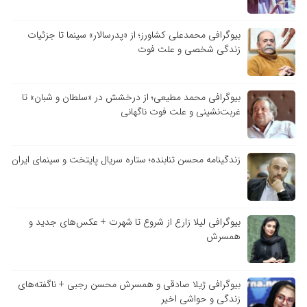
بیوگرافی محمدعلی کشاورز؛ از «پدرسالار» سینما تا جزئیات
زندگی شخصی و علت فوت
بیوگرافی محمد مطیعی؛ از درخشش در «سلطان و شبان» تا
غربت‌نشینی و علت فوت ناگهانی
زندگینامه محسن تنابنده؛ ستاره سریال پایتخت و سینمای ایران
بیوگرافی لیلا زارع از شروع تا شهرت + عکس‌های جدید و
همسرش
بیوگرافی ژیلا صادقی و همسرش محسن رجبی + ناگفته‌های
زندگی و حواشی اخیر