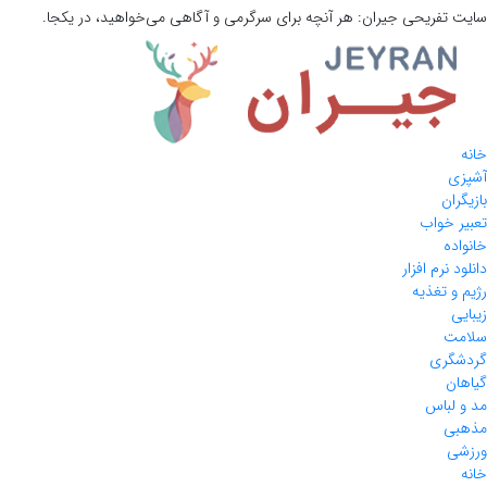
سایت تفریحی
جیران:
هر آنچه برای سرگرمی و آگاهی می‌خواهید، در یکجا.
خانه
آشپزی
بازیگران
تعبیر خواب
خانواده
دانلود نرم افزار
رژیم و تغذیه
زیبایی
سلامت
گردشگری
گیاهان
مد و لباس
مذهبی
ورزشی
خانه