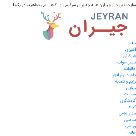
سایت تفریحی
جیران:
هر آنچه برای سرگرمی و آگاهی می‌خواهید، در یکجا.
خانه
آشپزی
بازیگران
تعبیر خواب
خانواده
دانلود نرم افزار
رژیم و تغذیه
زیبایی
سلامت
گردشگری
گیاهان
مد و لباس
مذهبی
ورزشی
خانه