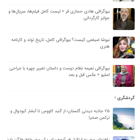
بیوگرافی هادی حجازی فر + لیست کامل فیلم‌ها، سریال‌ها و
جوایز کارگردانی
نیوشا ضیغمی کیست؟ بیوگرافی کامل، تاریخ تولد و کارنامه
هنری
بیوگرافی نعیمه نظام دوست و داستان تغییر چهره با جراحی
اسلیو + عکس قبل و بعد
گردشگری
۲۵ جاذبه دیدنی گلستان؛ از گنبد کاووس تا آبشار کبودوال و
ترکمن صحرا
راهنمای سفر به ایتالیا: هر آنچه برای یک سفر خاطره‌انگیز باید