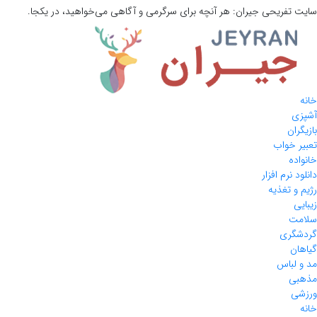
سایت تفریحی
جیران:
هر آنچه برای سرگرمی و آگاهی می‌خواهید، در یکجا.
خانه
آشپزی
بازیگران
تعبیر خواب
خانواده
دانلود نرم افزار
رژیم و تغذیه
زیبایی
سلامت
گردشگری
گیاهان
مد و لباس
مذهبی
ورزشی
خانه