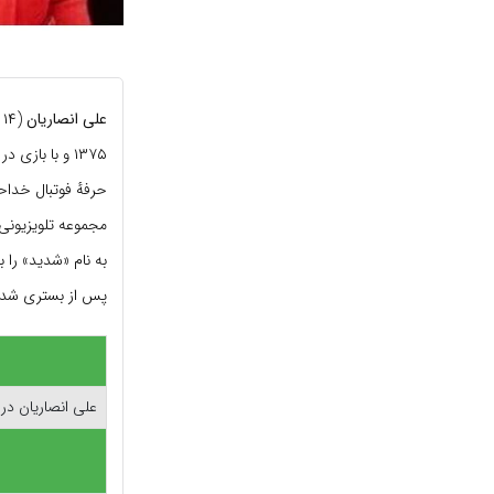
علی انصاریان
حرفهٔ فوتبال خداح
پس از بستری شدن در ب
علی انصاریان در س