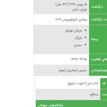
۱۵ بهمن ۱۳۹۹ (۴۳ سال)
درگذشت
تهران، ایران
ت درگذشت
بیماری کروناویروس ۲۰۱۹
بازیکن فوتبال
بازیگر
پیشه
مجری
ای فعالیت
۱۳۷۵–۱۳۹۹
ویشاوندان
حسین انصاریان (عمو)
قد
۱٫۸۶ متر (۶ فوت ۱ اینچ)
ت
مدافع
باشگاه‌های جوانان