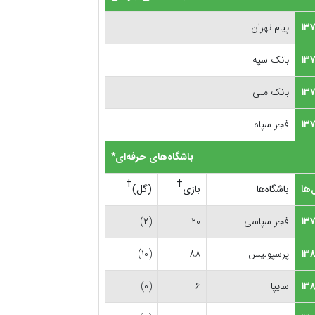
پیام تهران
بانک سپه
بانک ملی
۱۳
فجر سپاه
باشگاه‌های حرفه‌ای*
†
†
‌ها
باشگاه‌ها
بازی
(گل)
فجر سپاسی
۲۰
(۲)
پرسپولیس
۸۸
(۱۰)
۱۳
سایپا
۶
(۰)