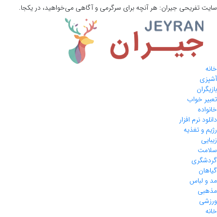
سایت تفریحی
جیران:
هر آنچه برای سرگرمی و آگاهی می‌خواهید، در یکجا.
خانه
آشپزی
بازیگران
تعبیر خواب
خانواده
دانلود نرم افزار
رژیم و تغذیه
زیبایی
سلامت
گردشگری
گیاهان
مد و لباس
مذهبی
ورزشی
خانه