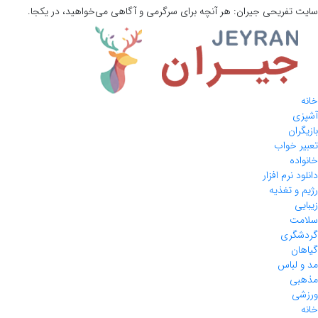
سایت تفریحی
جیران:
هر آنچه برای سرگرمی و آگاهی می‌خواهید، در یکجا.
خانه
آشپزی
بازیگران
تعبیر خواب
خانواده
دانلود نرم افزار
رژیم و تغذیه
زیبایی
سلامت
گردشگری
گیاهان
مد و لباس
مذهبی
ورزشی
خانه