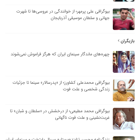
بیوگرافی علی پرمهر؛ از خوانندگی در عروسی‌ها تا شهرت
جهانی و سلطان موسیقی آذربایجان
بازیگران
چهره‌های ماندگار سینمای ایران که هرگز فراموش نمی‌شوند
بیوگرافی محمدعلی کشاورز؛ از «پدرسالار» سینما تا جزئیات
زندگی شخصی و علت فوت
بیوگرافی محمد مطیعی؛ از درخشش در «سلطان و شبان» تا
غربت‌نشینی و علت فوت ناگهانی
زندگینامه محسن تنابنده؛ ستاره سریال پایتخت و سینمای ایران