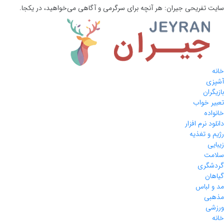
سایت تفریحی
جیران:
هر آنچه برای سرگرمی و آگاهی می‌خواهید، در یکجا.
خانه
آشپزی
بازیگران
تعبیر خواب
خانواده
دانلود نرم افزار
رژیم و تغذیه
زیبایی
سلامت
گردشگری
گیاهان
مد و لباس
مذهبی
ورزشی
خانه