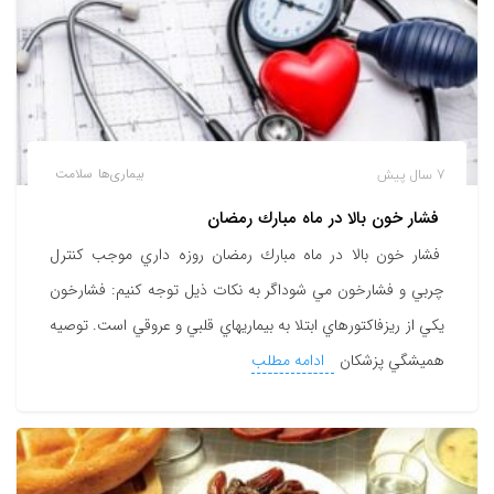
7 سال پیش
بیماری‌ها
سلامت
فشار خون بالا در ماه مبارك رمضان
فشار خون بالا در ماه مبارك رمضان روزه داري موجب کنترل
چربي و فشارخون مي شوداگر به نكات ذيل توجه كنيم: فشارخون
يکي از ريزفاکتورهاي ابتلا به بيماريهاي قلبي و عروقي است. توصيه
هميشگي پزشکان
ادامه مطلب