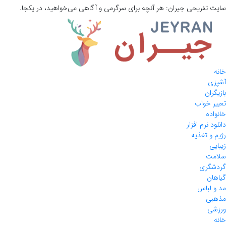
سایت تفریحی
جیران:
هر آنچه برای سرگرمی و آگاهی می‌خواهید، در یکجا.
خانه
آشپزی
بازیگران
تعبیر خواب
خانواده
دانلود نرم افزار
رژیم و تغذیه
زیبایی
سلامت
گردشگری
گیاهان
مد و لباس
مذهبی
ورزشی
خانه