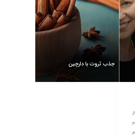
جذب ثروت با دارچین
ز
م
م