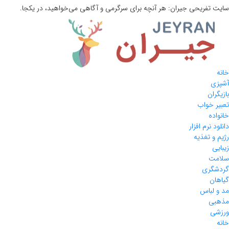
سایت تفریحی
جیران:
هر آنچه برای سرگرمی و آگاهی می‌خواهید، در یکجا.
خانه
آشپزی
بازیگران
تعبیر خواب
خانواده
دانلود نرم افزار
رژیم و تغذیه
زیبایی
سلامت
گردشگری
گیاهان
مد و لباس
مذهبی
ورزشی
خانه