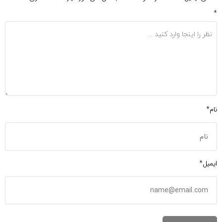
*
نام*
ایمیل*