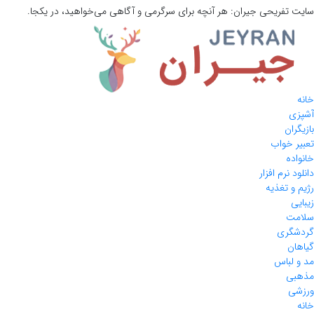
سایت تفریحی
جیران:
هر آنچه برای سرگرمی و آگاهی می‌خواهید، در یکجا.
خانه
آشپزی
بازیگران
تعبیر خواب
خانواده
دانلود نرم افزار
رژیم و تغذیه
زیبایی
سلامت
گردشگری
گیاهان
مد و لباس
مذهبی
ورزشی
خانه