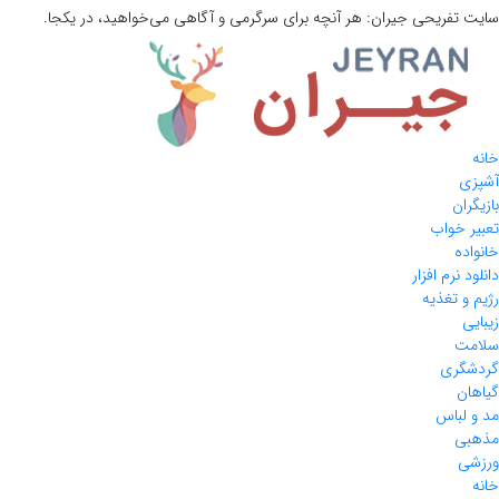
سایت تفریحی
جیران:
هر آنچه برای سرگرمی و آگاهی می‌خواهید، در یکجا.
خانه
آشپزی
بازیگران
تعبیر خواب
خانواده
دانلود نرم افزار
رژیم و تغذیه
زیبایی
سلامت
گردشگری
گیاهان
مد و لباس
مذهبی
ورزشی
خانه