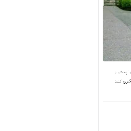
 جا پخش و
گیری کنید،