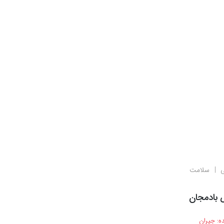
ی
سلامت
 بادمجان
ه:
جیران