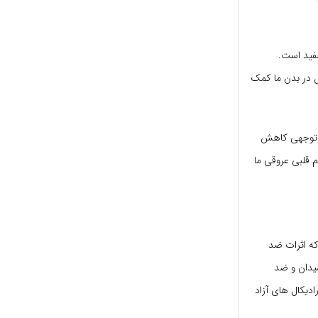
 قلب مفید است.
د (LDL) به حفظ سطح کلسترول در بدن ما کمک
ابل توجهی کاهش
 قلبی عروقی ما
که اثرات ضد
سیدان و ضد
ادیکال های آزاد