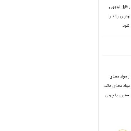
ر قابل توجهی
هترین رشد را
 شود.
از مواد مغذی
بر غذایی، ویتامین B۱ و مس است. سایر مواد مغذی مانند
وند. بادمجان کلسترول یا چربی