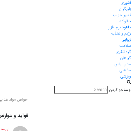
آشپزی
بازیگران
تعبیر خواب
خانواده
دانلود نرم افزار
رژیم و تغذیه
زیبایی
سلامت
گردشگری
گیاهان
مد و لباس
مذهبی
ورزشی
جستجو کردن
خواص مواد غذای
فواید و عوارض
نویسند