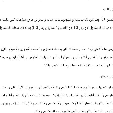
ای قلب
بادمجان حاوی ویتامین B۶، ویتامین C، پتاسیم و فیتونوترینت است و بنابراین برای سلامت کلی
بادمجان با افزایش مصرف کلسترول خوب (HDL) و کاهش کلسترول ب
سطح LDL در بدن ما کاهش یابد، خطر حملات قلبی، سکته مغزی و تصلب شرایین به میزان ق
همچنین در تنظیم فشار خون ما موثر است و در نهایت استرس و فشار وارد بر سیستم
 این کمک می کند تا قلب ما در حالت خوب باشد.
ای سرطان
مجان که برای سرطان پوست استفاده می شود، بادمجان دارای پلی فنول هایی است 
ان می دهد. آنتوسیانین ها و اسید کلروژنیک موجود در بادمجان به عنوان آنتی اک
د و در نتیجه به مبارزه با اثرات سرطان کمک می کنند. این ترکیبات به از بین بردن ر
ک می کند و در نتیجه از سلول های ما محافظت می کند.