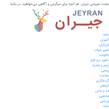
سایت تفریحی
جیران:
هر آنچه برای سرگرمی و آگاهی می‌خواهید، در یکجا.
خانه
آشپزی
بازیگران
تعبیر خواب
خانواده
دانلود نرم افزار
رژیم و تغذیه
زیبایی
سلامت
گردشگری
گیاهان
مد و لباس
مذهبی
ورزشی
خانه