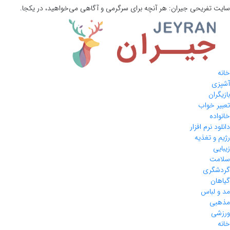
سایت تفریحی
جیران:
هر آنچه برای سرگرمی و آگاهی می‌خواهید، در یکجا.
خانه
آشپزی
بازیگران
تعبیر خواب
خانواده
دانلود نرم افزار
رژیم و تغذیه
زیبایی
سلامت
گردشگری
گیاهان
مد و لباس
مذهبی
ورزشی
خانه