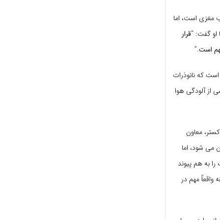
ب مغزی است، اما
 او گفت: “
قرار
هم است
.”
است که نانوذرات
ی از آلودگی هوا
کستر، معاون
 می شود، اما
ا به هم پیوند
اقعاً مهم در