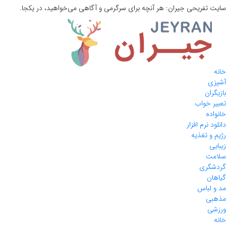
سایت تفریحی
جیران:
هر آنچه برای سرگرمی و آگاهی می‌خواهید، در یکجا.
خانه
آشپزی
بازیگران
تعبیر خواب
خانواده
دانلود نرم افزار
رژیم و تغذیه
زیبایی
سلامت
گردشگری
گیاهان
مد و لباس
مذهبی
ورزشی
خانه