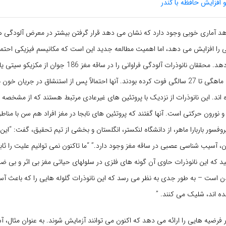
 افزایش حافظه با کندر
د آماری خوبی وجود دارد که نشان می دهد قرار گرفتن بیشتر در معرض آلودگی هو
ا افزایش می دهد، اما اهمیت مطالعه جدید این است که مکانیسم فیزیکی احتما
شده را نشان می دهد. محققان نانوذرات آلودگی فراوانی را در ساقه مغز 
ناگهانی در سن 11 ماهگی تا 27 سالگی فوت کرده بودند. آنها احتمالاً پس از استنشاق در جریان 
 اند. این نانوذرات از نزدیک با پروتئین های غیرعادی مرتبط هستند که از مشخصه 
 و نورون حرکتی است. آنها گفتند که پروتئین های نابجا در مغز افراد هم سن با مناط
وفسور باربارا ماهر، از دانشگاه لنکستر، انگلستان و بخشی از تیم تحقیق، گفت: “
ان، آسیب شناسی عصبی در ساقه مغز وجود دارد.” “ما تاکنون نمی توانیم علیت را ثابت
ید که این نانوذرات حاوی آن گونه های فلزی در سلولهای حیاتی مغز بی اثر و بی ضرر
 است – به طور جدی به نظر می رسد که این نانوذرات گلوله هایی را که باعث 
 اند، شلیک می کنند. ”
 فرضیه هایی را ارائه می دهد که اکنون می توانند آزمایش شوند. به عنوان مثال، آ