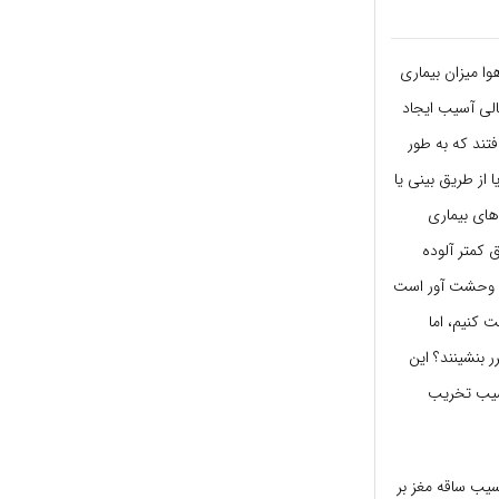
ا میزان بیماری
لی آسیب ایجاد
186 جوان از مکزیکو سیتی یافتند که به طور
خون یا از طریق بینی یا
های بیماری
ق کمتر آلوده
این وحشت آور است
 کنیم، اما
 بنشینند؟ این
آسیب تخریب
سیب ساقه مغز بر