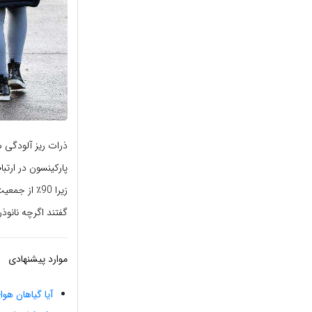
ذرات ریز آلودگی ه
پارکینسون در ارت
زیرا 90٪ از
گفتند اگرچه نانوذ
موارد پیشنهادی
آیا گیاهان هوا