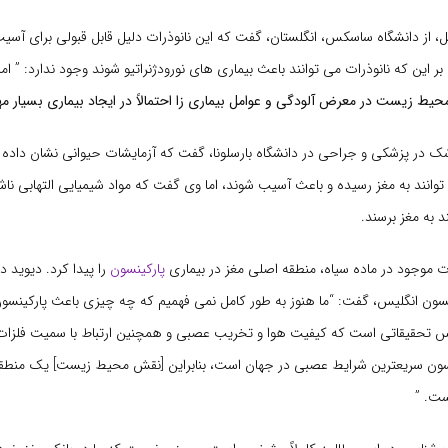
ل، از دانشگاه ساسکس، انگلستان، گفت که این نانوذرات دلیل قابل قبولی برای آسی
 این که نانوذرات می توانند باعث بیماری های نورودژنراتیو شوند وجود ندارد: ” اما
یط زیست در معرض آلودگی و عوامل بیماری زا احتمالاً در ایجاد بیماری بسیار م
ک در پزشکی و جراحی در دانشگاه بارسلونا، گفت که آزمایشات حیوانی نشان داده 
انند به مغز رسیده و باعث آسیب شوند، اما وی گفت که مواد شیمیایی التهابی ناش
ند به مغز برسند.
ت موجود در ماده سیاه، منطقه اصلی مغز در بیماری
پارکینسون
را پیدا کرد. دیوید د
نسون انگلیس، گفت: “ما هنوز به طور کامل نمی فهمیم که چه چیزی باعث پارکینسون
اس تحقیقاتی است که کیفیت هوا و تخریب عصبی و همچنین ارتباط با سمیت فلزات ر
سون سریعترین شرایط عصبی در جهان است، بنابراین [نقش محیط زیست] یک منطقه و
ست. ”