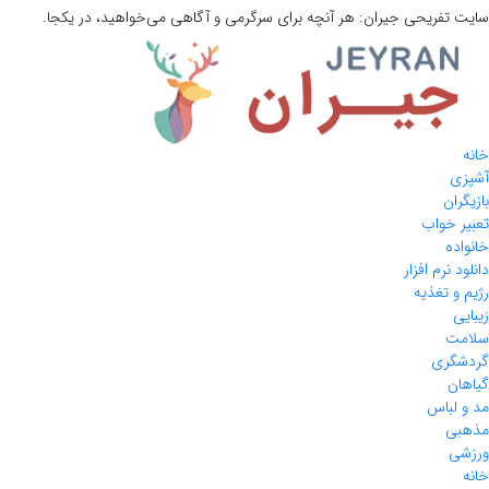
سایت تفریحی
جیران:
هر آنچه برای سرگرمی و آگاهی می‌خواهید، در یکجا.
خانه
آشپزی
بازیگران
تعبیر خواب
خانواده
دانلود نرم افزار
رژیم و تغذیه
زیبایی
سلامت
گردشگری
گیاهان
مد و لباس
مذهبی
ورزشی
خانه