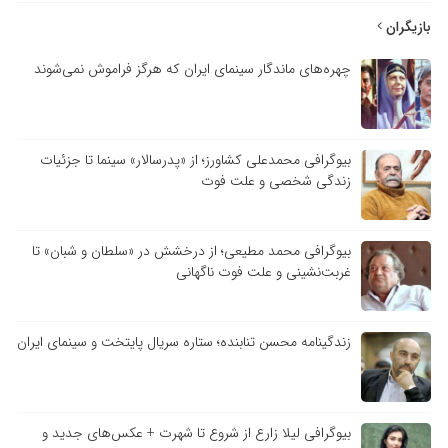
بازیگران
چهره‌های ماندگار سینمای ایران که هرگز فراموش نمی‌شوند
بیوگرافی محمدعلی کشاورز؛ از «پدرسالار» سینما تا جزئیات
زندگی شخصی و علت فوت
بیوگرافی محمد مطیعی؛ از درخشش در «سلطان و شبان» تا
غربت‌نشینی و علت فوت ناگهانی
زندگینامه محسن تنابنده؛ ستاره سریال پایتخت و سینمای ایران
بیوگرافی لیلا زارع از شروع تا شهرت + عکس‌های جدید و