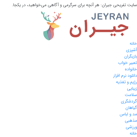
سایت تفریحی
جیران:
هر آنچه برای سرگرمی و آگاهی می‌خواهید، در یکجا.
خانه
آشپزی
بازیگران
تعبیر خواب
خانواده
دانلود نرم افزار
رژیم و تغذیه
زیبایی
سلامت
گردشگری
گیاهان
مد و لباس
مذهبی
ورزشی
خانه