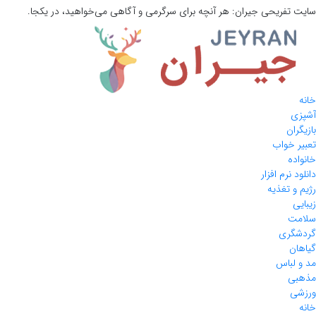
سایت تفریحی
جیران:
هر آنچه برای سرگرمی و آگاهی می‌خواهید، در یکجا.
خانه
آشپزی
بازیگران
تعبیر خواب
خانواده
دانلود نرم افزار
رژیم و تغذیه
زیبایی
سلامت
گردشگری
گیاهان
مد و لباس
مذهبی
ورزشی
خانه