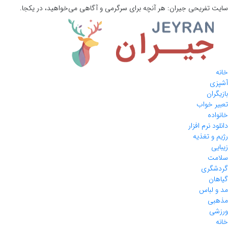
سایت تفریحی
جیران:
هر آنچه برای سرگرمی و آگاهی می‌خواهید، در یکجا.
خانه
آشپزی
بازیگران
تعبیر خواب
خانواده
دانلود نرم افزار
رژیم و تغذیه
زیبایی
سلامت
گردشگری
گیاهان
مد و لباس
مذهبی
ورزشی
خانه