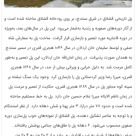
پل تاریخی قشلاق در شرق سنندج، بر روی رودخانه قشلاق ساخته شده است و
از آثار دوره‌های صفویه و زندیه به‌شمار می‌رود. این پل در سال‌های بعد، به‌ویژه
در دوره قاجاریه مورد تعمیر و بازسازی قرار گرفت. ساخت پل به سفارش شاه
صفی و توسط سلیمان خان اردلان در سال ۱۰۴۶ هجری قمری در مسیر سنندج
به همدان صورت پذیرفت. در زمان امان‌الله خان اردلان، این پل تعمیر و به‌طور
کامل مرمت شد. به دلیل خرابی و ویرانی بیش از حد، در سال ۱۲۶۸ هجری
قمری، میرزا رضا وزیر کردستانی پل را بازسازی کرد. وجود یک سنگ نبشته بر
سینه کوه مجاور پل در سال ۱۲۸۹ هجری قمری، حکایت از تعمیر و مرمت پل
در زمان ناظم الایاله میرزا غلام حسین خان دارد. پل به خط مستقیم ساخته
شده است و حدود ۷۸ متر درازا، ۳ متر پهنا و شش دهانه دارد. از نظر استحکام
و با توجه به عناصر تشکیل دهنده، پل قشلاق از نمونه‌های خوب پل‌سازی دوره
صفوی محسوب می‌شود. ۶ دهانه پل با طاق‌های جناغی پوشش یافته‌اند.
عرض دهانه‌ها از شرق به غرب افزایش می‌یابد و از ۲۰.۲ متر به ۲۰.۴ متر