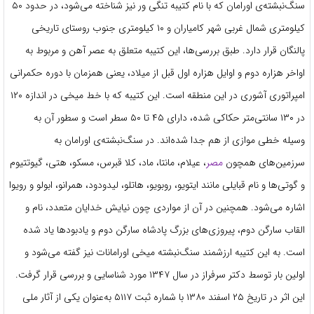
سنگ‌نبشته‌ی اورامان که با نام کتیبه تنگی ور نیز شناخته می‌شود، در حدود ۵۰
کیلومتری شمال غربی شهر کامیاران و ۱۰ کیلومتری جنوب روستای تاریخی
پالنگان قرار دارد. طبق بررسی‌ها، این کتیبه متعلق به عصر آهن و مربوط به
اواخر هزاره دوم و اوایل هزاره اول قبل از میلاد، یعنی همزمان با دوره حکمرانی
امپراتوری آشوری در این منطقه است. این کتیبه که با خط میخی در اندازه ۱۲۰
در ۱۳۰ سانتی‌متر حکاکی شده، دارای ۴۵ تا ۵۰ سطر است و سطور آن به
وسیله خطی موازی از هم جدا شده‌اند. در سنگ‌نبشته‌ی اورامان به
سرزمین‌های همچون
مصر
، عیلام، مانتا، ماد، کلا قبرس، مسکو، هتی، گیوتتیوم
و گوتی‌ها و نام قبایلی مانند ایتویو، روبویو، هاتلو، لیدودود، همرانو، ابولو و رویوا
اشاره می‌شود. همچنین در آن از مواردی چون نیایش خدایان متعدد، نام و
القاب سارگن دوم، پیروزی‌های بزرگ پادشاه سارگن دوم و یادبود‌ها یاد شده
است. به این کتیبه ارزشمند سنگ‌نبشته میخی اورامانات نیز گفته می‌شود و
اولین بار توسط دکتر سرفراز در سال ۱۳۴۷ مورد شناسایی و بررسی قرار گرفت.
این اثر در تاریخ ۲۵ اسفند ۱۳۸۰ با شماره ثبت ۵۱۱۷ به‌عنوان یکی از آثار ملی