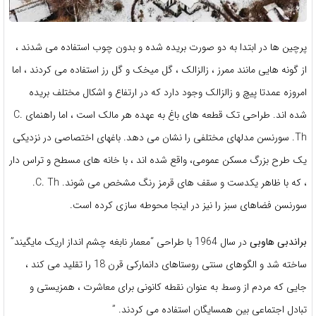
پرچین ها در ابتدا به دو صورت بریده شده و بدون چوب استفاده می شدند ،
از گونه هایی مانند ممرز ، زالزالک ، گل میخک و گل رز استفاده می کردند ، اما
امروزه عمدتا پیچ و زالزالک وجود دارد که در ارتفاع و اشکال مختلف بریده
شده اند. طراحی تک قطعه های باغ به عهده هر مالک است ، اما راهنمای C.
Th. سورنسن مدلهای مختلفی را نشان می دهد. باغهای اختصاصی در نزدیکی
یک طرح بزرگ مسکن عمومی، واقع شده اند ، با خانه های مسطح و تراس دار
، که با ظاهر یکدست و سقف های قرمز رنگ مشخص می شوند. C. Th.
سورنسن فضاهای سبز را نیز در اینجا محوطه سازی کرده است.
براندبی هاوبی
در سال 1964 با طراحی “معمار نابغه چشم انداز اریک مایگیند”
ساخته شد و الگوهای سنتی روستاهای دانمارکی قرن 18 را تقلید می کند ،
جایی که مردم از وسط به عنوان نقطه کانونی برای معاشرت ، همزیستی و
تبادل اجتماعی بین همسایگان استفاده می کردند. ”