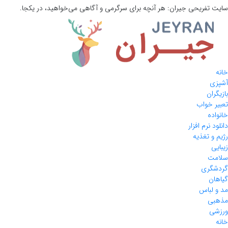
سایت تفریحی
جیران:
هر آنچه برای سرگرمی و آگاهی می‌خواهید، در یکجا.
خانه
آشپزی
بازیگران
تعبیر خواب
خانواده
دانلود نرم افزار
رژیم و تغذیه
زیبایی
سلامت
گردشگری
گیاهان
مد و لباس
مذهبی
ورزشی
خانه