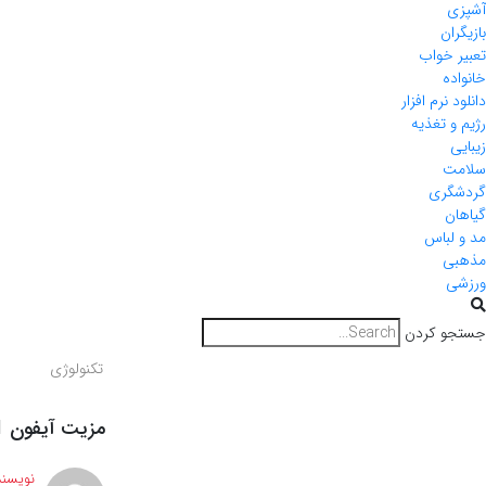
آشپزی
بازیگران
تعبیر خواب
خانواده
دانلود نرم افزار
رژیم و تغذیه
زیبایی
سلامت
گردشگری
گیاهان
مد و لباس
مذهبی
ورزشی
جستجو کردن
تکنولوژی
مزیت آیفون 11 نسبت به سامسونگ نوت 10
نویسند