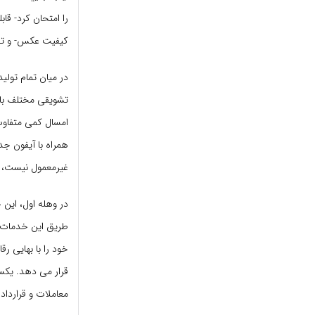
را امتحان کرد- قا
کیفیت عکس- و تجربه- با AI امری سودمند برای 
در میان تمام تولی
تشویقی مختلف باشد
امسال کمی متفاوت
همراه با آیفون ج
غیرمعمول نیست، ام
در وهله اول، این 
طریق این خدمات در
خود را با بهایی رق
قرار می دهد. یکسا
معاملات و قراردادهای پردرد