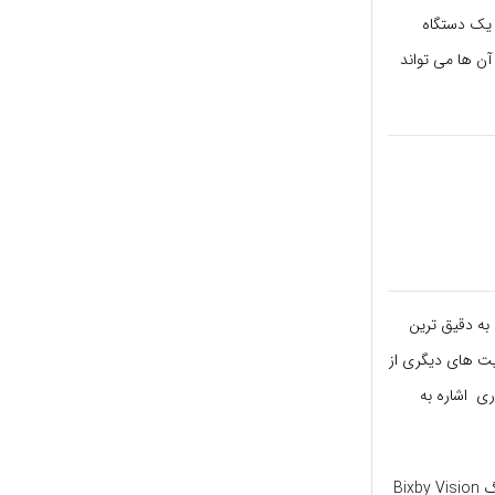
اده از یک دستگاه
 آن ها می تواند
آن ها به دقیق ترین
یت های دیگری از
ری اشاره به
اینجا جاییست که اپل و دیگر امکان رقابت در برخی سطوح را با گوگل پیدا می کنند. پیش تر سامسونگ Bixby Vision