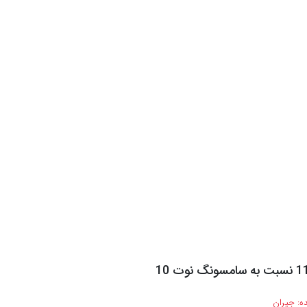
ه:
جیران