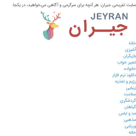
سایت تفریحی
جیران:
هر آنچه برای سرگرمی و آگاهی می‌خواهید، در یکجا.
خانه
آشپزی
بازیگران
تعبیر خواب
خانواده
دانلود نرم افزار
رژیم و تغذیه
زیبایی
سلامت
گردشگری
گیاهان
مد و لباس
مذهبی
ورزشی
خانه