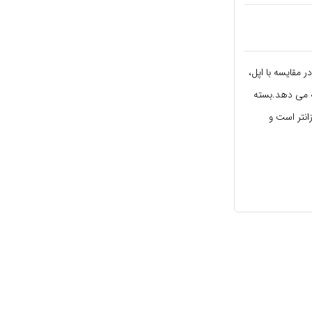
 مقایسه با اپل،
 برای YouTube را به کاربرانش ارائه می دهد.بسته
انتر است و