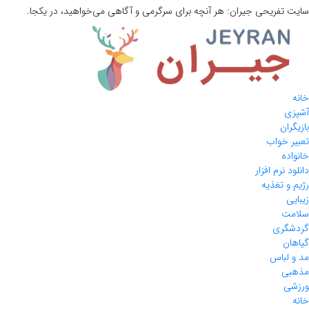
سایت تفریحی
جیران:
هر آنچه برای سرگرمی و آگاهی می‌خواهید، در یکجا.
خانه
آشپزی
بازیگران
تعبیر خواب
خانواده
دانلود نرم افزار
رژیم و تغذیه
زیبایی
سلامت
گردشگری
گیاهان
مد و لباس
مذهبی
ورزشی
خانه