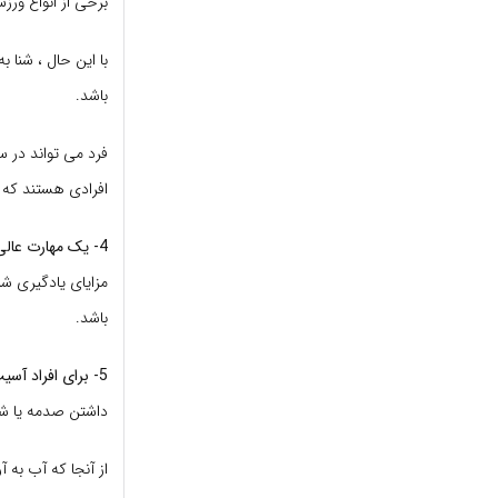
برخی از انواع ورز
با این حال ، شنا 
باشد.
فرد می تواند در س
افرادی هستند که ت
4- یک مهارت عالی برای نجات بخش بودن
مزایای یادگیری ش
باشد.
5- برای افراد آسیب دیده خوب است
داشتن صدمه یا شرا
از آنجا که آب به 