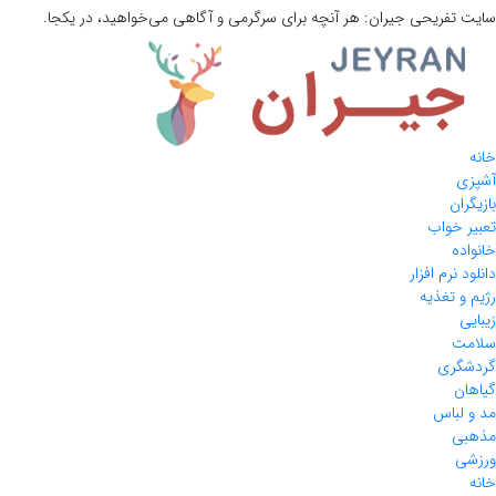
سایت تفریحی
جیران:
هر آنچه برای سرگرمی و آگاهی می‌خواهید، در یکجا.
خانه
آشپزی
بازیگران
تعبیر خواب
خانواده
دانلود نرم افزار
رژیم و تغذیه
زیبایی
سلامت
گردشگری
گیاهان
مد و لباس
مذهبی
ورزشی
خانه