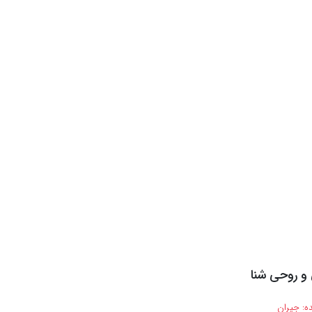
و روحی شنا
ه:
جیران