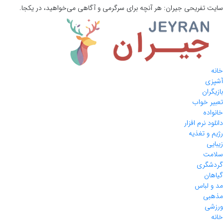
سایت تفریحی
جیران:
هر آنچه برای سرگرمی و آگاهی می‌خواهید، در یکجا.
خانه
آشپزی
بازیگران
تعبیر خواب
خانواده
دانلود نرم افزار
رژیم و تغذیه
زیبایی
سلامت
گردشگری
گیاهان
مد و لباس
مذهبی
ورزشی
خانه