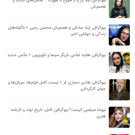
بیوگرافی لیلا زارع از شروع تا شهرت + عکس‌های جدید و
همسرش
بیوگرافی ژیلا صادقی و همسرش محسن رجبی + ناگفته‌های
زندگی و حواشی اخیر
بیوگرافی هانیه غلامی بازیگر سینما و تلویزیون + عکس جدید
بیوگرافی هادی حجازی فر + لیست کامل فیلم‌ها، سریال‌ها و
جوایز کارگردانی
نیوشا ضیغمی کیست؟ بیوگرافی کامل، تاریخ تولد و کارنامه
هنری