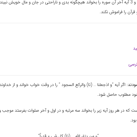
با دو آیه بعد از آن و 3 آیه آخر آن سوره را بخواند هیچگونه بدی و ناراحتی در جان و مال خویش نبی
قرآن را فراموش نکند.
د
کرسی
ودند:
اگر آیه “و اذجعلنا … (تا) والرکع السجود ” را در وقت خواب خواند و از خداون
 شود مطلوب حاصل شود.
ت که در هر روز آیه زیر را بخواند سه مرتبه و در اول و آخر صلوات بفرستد موجب 
ود.
“و من یتق الله … (تا) کل شی ء قدراً”