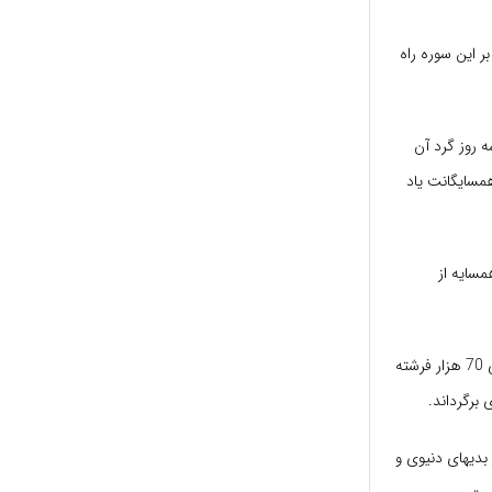
 این سوره راه
 روز گرد آن
همسایگانت یاد
مسایه از
کسی که از خانه خارج می شود این آیه را قرائت کند خداوند تبارک و تعالی 70 هزار فرشته
 برگرداند.
 محمد باقر(ع) شنیدم که فرموند: تلاوت آیه الکرسی 1000 بدی از بدیهای دنیوی و