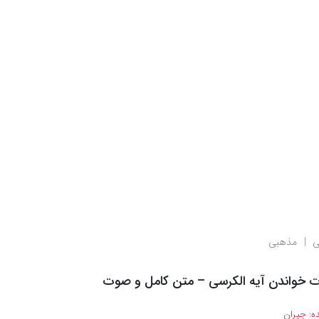
ی
مذهبی
ت خواندن آیه الکرسی – متن کامل و صوت
ه:
جیران