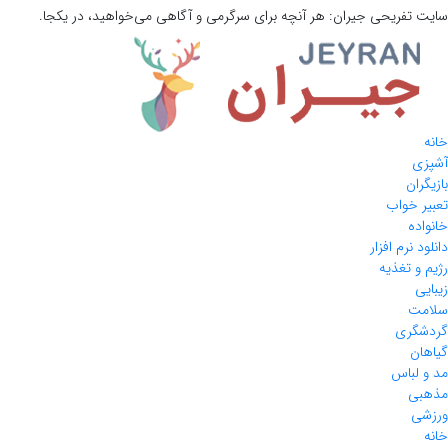
سایت تفریحی
جیران:
هر آنچه برای سرگرمی و آگاهی می‌خواهید، در یکجا.
خانه
آشپزی
بازیگران
تعبیر خواب
خانواده
دانلود نرم افزار
رژیم و تغذیه
زیبایی
سلامت
گردشگری
گیاهان
مد و لباس
مذهبی
ورزشی
خانه