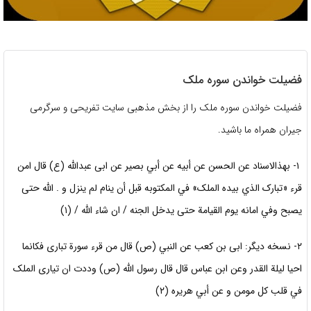
فضیلت خواندن سوره ملک
فضیلت خواندن سوره ملک را از بخش مذهبی سایت تفریحی و سرگرمی
جیران همراه ما باشید.
١- بهذالاسناد عن الحسن عن أبيه عن أبي بصير عن ابی عبدالله (ع) قال امن
قرء «تبارک الذي بيده الملک» في المكتوبه قبل أن ينام لم ينزل و . الله حتى
يصبح وفي امانه يوم القيامة حتى يدخل الجنه / ان شاء الله / (۱)
۲- نسخه دیگر: ابی بن کعب عن النبي (ص) قال من قرء سورة تباری فکانما
احيا ليلة القدر وعن ابن عباس قال قال رسول الله (ص) وددت ان تیاری الملک
في قلب كل مومن و عن أبي هريره (۲)