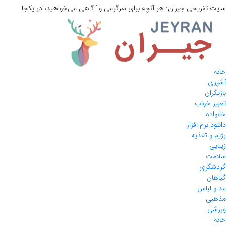
سایت تفریحی
جیران:
هر آنچه برای سرگرمی و آگاهی می‌خواهید، در یکجا.
خانه
آشپزی
بازیگران
تعبیر خواب
خانواده
دانلود نرم افزار
رژیم و تغذیه
زیبایی
سلامت
گردشگری
گیاهان
مد و لباس
مذهبی
ورزشی
خانه