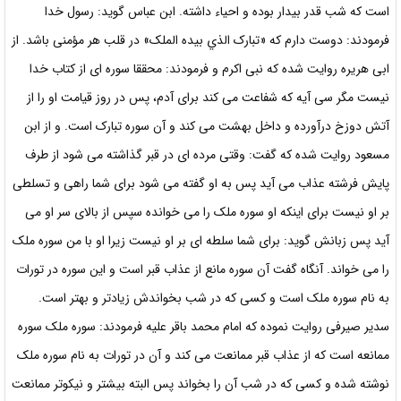
است که شب قدر بیدار بوده و احياء داشته. ابن عباس گوید: رسول خدا
فرمودند: دوست دارم که «تبارک الذي بيده الملک» در قلب هر مؤمنی باشد. از
ابی هریره روایت شده که نبی اکرم و فرمودند: محققا سوره ای از کتاب خدا
نیست مگر سی آیه که شفاعت می کند برای آدم، پس در روز قیامت او را از
آتش دوزخ درآورده و داخل بهشت می کند و آن سوره تبارک است. و از ابن
مسعود روایت شده که گفت: وقتی مرده ای در قبر گذاشته می شود از طرف
پایش فرشته عذاب می آید پس به او گفته می شود برای شما راهی و تسلطی
بر او نیست برای اینکه او سوره ملک را می خوانده سپس از بالای سر او می
آید پس زبانش گوید: برای شما سلطه ای بر او نیست زیرا او با من سوره ملک
را می خواند. آنگاه گفت آن سوره مانع از عذاب قبر است و این سوره در تورات
به نام سوره ملک است و کسی که در شب بخواندش زیادتر و بهتر است.
سدير صیرفی روایت نموده که امام محمد باقر علیه فرمودند: سوره ملک سوره
ممانعه است که از عذاب قبر ممانعت می کند و آن در تورات به نام سوره ملک
نوشته شده و کسی که در شب آن را بخواند پس البته بیشتر و نیکوتر ممانعت