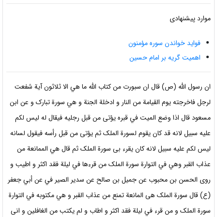
موارد پیشنهادی
فواید خواندن سوره مؤمنون
اهمیت گریه بر امام حسین
ان رسول الله (ص) قال ان سبورت من كتاب الله ما هي الا ثلاثون آية شفعت
لرجل فاخرجته يوم القيامة من النار و ادخلة الجنة و هي سورة تبارک و عن ابن
مسعود قال اذا وضع الميت في قبره يؤتى من قبل رجليه فيقال له ليس لكم
عليه سبيل لانه قد كان يقوم لسورة الملک ثم يؤتى من قبل رأسه فيقول لسانه
ليس لكم عليه سبيل لانه كان يقرء بی سورة الملک ثم قال هي الممانعة من
عذاب القبر وهي في التوارة سورة الملک من قرءها في ليلة فقد اكثر و اطیب و
روی الحسن بن محبوب عن جمیل بن صالح عن سدير الصير في عن أبي جعفر
(ع) قال سورة الملک هی المانعة تمنع من عذاب القبر و هي مكتوبه في التوارة
سورة الملک و من قرء في ليلة فقد اكثر و اطاب و لم يكتب من الغافلين و انی