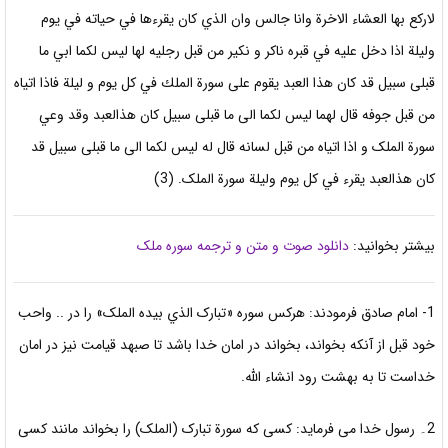
لاركع بها العشاء الاخرة وانا جالس وان الذي كان يقرءها في حياته في يوم
وليلة اذا دخل عليه في قبره ناکر و نکیر من قبل رجليه لها ليس لكما ابي ما
قبلی سبیل قد كان هذا العبد يقوم على سورة الملك في كل يوم و ليلة فاذا اتياه
من قبل جوفه قال لهما ليس لكما الى ما قبلی سبيل كان هذالعبد وقد وعي
سورة الملک و اذا اتياه من قبل لسانه قال له
ليس لكما الى ما قبلی سبیل قد
كان هذالعبد يقرء في كل يوم وليلة سورة
الملک. (3)
بیشتر بخوانید:
دانلود صوت و متن و ترجمه سوره ملک
1- امام صادق فرمودند: هرکس سوره «تبارک الذي بيده الملک» را در .. واحب
خود قبل از آنکه بخواند، بخواند در امان خدا باشد تا صبه
د قيامت نیز در امان
خداست تا به بهشت رود انشاء الله.
2۔ رسول خدا می فرماید: کسی که سورة تبارک (الملک) را بخواند مانند کسی