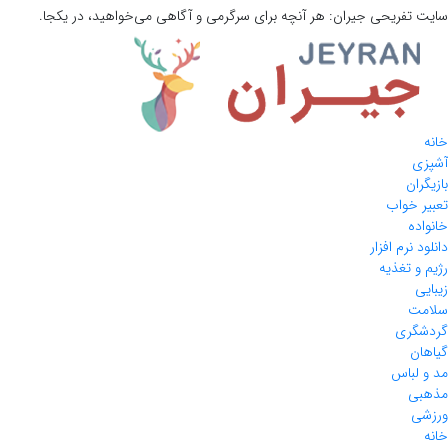
سایت تفریحی
جیران:
هر آنچه برای سرگرمی و آگاهی می‌خواهید، در یکجا.
خانه
آشپزی
بازیگران
تعبیر خواب
خانواده
دانلود نرم افزار
رژیم و تغذیه
زیبایی
سلامت
گردشگری
گیاهان
مد و لباس
مذهبی
ورزشی
خانه