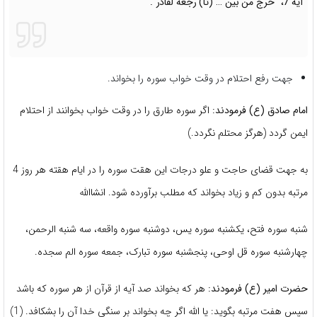
آیه 7، “خرج من بین … (تا) رجعه لقادر”.
جهت رفع احتلام در وقت خواب سوره را بخواند.
امام صادق (ع) فرمودند:
اگر سوره طارق را در وقت خواب بخوانند از احتلام
ایمن گردد (هرگز محتلم نگردد.)
به جهت قضای حاجت و علو درجات این هقت سوره را در ایام هقته هر روز 4
مرتبه بدون کم و زیاد بخواند که مطلب برآورده شود. انشاالله
شنبه سوره فتح، یکشنبه سوره یس، دوشنبه سوره واقعه، سه شنبه الرحمن،
چهارشنبه سوره قل اوحی، پنجشنبه سوره تبارک، جمعه سوره الم سجده.
حضرت امیر (ع) فرمودند:
هر که بخواند صد آیه از قرآن از هر سوره که باشد
سپس هفت مرتبه بگوید: یا الله اگر چه بخواند بر سنگی خدا آن را بشکافد. (1)