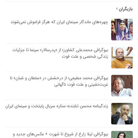
بازیگران
چهره‌های ماندگار سینمای ایران که هرگز فراموش نمی‌شوند
بیوگرافی محمدعلی کشاورز؛ از «پدرسالار» سینما تا جزئیات
زندگی شخصی و علت فوت
بیوگرافی محمد مطیعی؛ از درخشش در «سلطان و شبان» تا
غربت‌نشینی و علت فوت ناگهانی
زندگینامه محسن تنابنده؛ ستاره سریال پایتخت و سینمای ایران
بیوگرافی لیلا زارع از شروع تا شهرت + عکس‌های جدید و