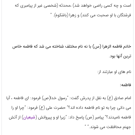
است و چه کسی راضی خواهد شد) ،محدثه (شخصی غیر از پیامبری که
فرشتگان با او صحبت می کنند) و زهرا (باشکوه). ”
خانم فاطمه الزهرا (س) با نه نام مختلف شناخته می شد که فاطمه خاص
ترین آنها بود.
نام های او عبارتند از:
فاطمه:
امام صادق (ع) به نقل از پدرش گفت: “رسول خدا(ص) فرمود: ای فاطمه ، آیا
می دانی چرا به تو نام فاطمه داده اند؟” حضرت علی (ع) فرمود: “چرا او را
فاطمه نامیدند؟” پیامبر (ص) پاسخ داد: “زیرا او و پیروانش (
شیعیان
) از آتش
جهنم محافظت می شوند.” ”