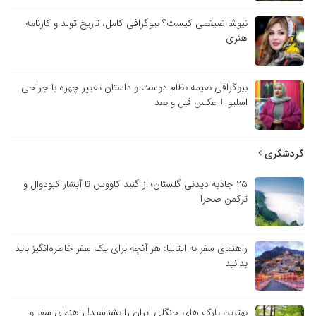
نیوشا ضیغمی کیست؟ بیوگرافی کامل، تاریخ تولد و کارنامه
هنری
بیوگرافی نعیمه نظام دوست و داستان تغییر چهره با جراحی
اسلیو + عکس قبل و بعد
گردشگری
۲۵ جاذبه دیدنی گلستان؛ از گنبد کاووس تا آبشار کبودوال و
ترکمن صحرا
راهنمای سفر به ایتالیا: هر آنچه برای یک سفر خاطره‌انگیز باید
بدانید
بهترین پارک های جنگلی ایران را بشناسید! راهنمای سفر و