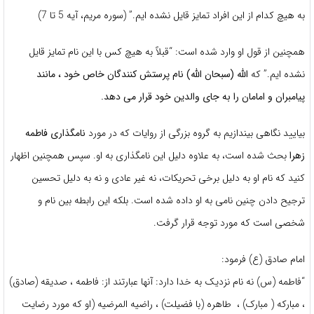
به هیچ كدام از این افراد تمایز قایل نشده ایم.” (سوره مریم، آیه 5 تا 7)
همچنین از قول او وارد شده است: “قبلاً به هیچ کس با این نام تمایز قایل
نشده ایم.” که
الله (سبحان الله) نام پرستش کنندگان خاص خود ، مانند
پیامبران و امامان را به جای والدین خود قرار می دهد.
بیایید نگاهی بیندازیم به گروه بزرگی از روایات که در مورد
نامگذاری فاطمه
زهرا
بحث شده است، به علاوه دلیل این نامگذاری به او. سپس همچنین اظهار
کنید که نام او به دلیل برخی تحریکات، نه غیر عادی و نه به دلیل تحسین
ترجیح دادن چنین نامی به او داده شده است. بلکه این رابطه بین نام و
شخصی است که مورد توجه قرار گرفت.
امام صادق (ع) فرمود:
“فاطمه (س) نه نام نزدیک به خدا دارد: آنها عبارتند از: فاطمه ، صدیقه (صادق)
، مبارکه ( مبارک) ، طاهره (با فضیلت) ، راضیه المرضیه (او که مورد رضایت