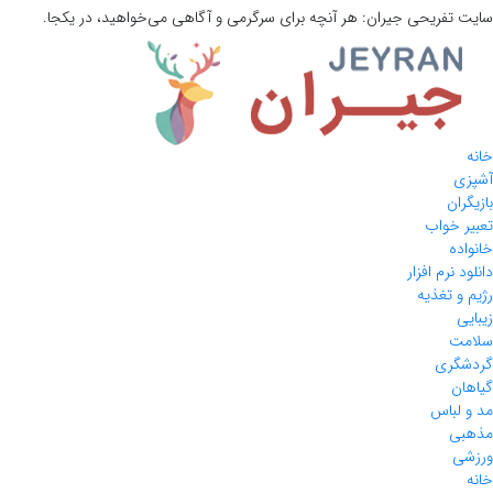
سایت تفریحی
جیران:
هر آنچه برای سرگرمی و آگاهی می‌خواهید، در یکجا.
خانه
آشپزی
بازیگران
تعبیر خواب
خانواده
دانلود نرم افزار
رژیم و تغذیه
زیبایی
سلامت
گردشگری
گیاهان
مد و لباس
مذهبی
ورزشی
خانه