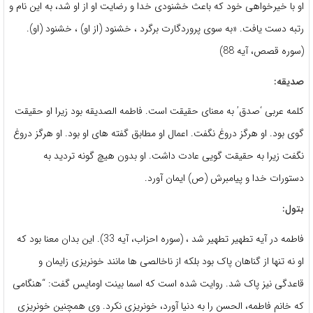
او با خیرخواهی خود که باعث خشنودی خدا و رضایت او از او شد، به این نام و
رتبه دست یافت. «به سوى پروردگارت برگرد ، خشنود (از او) ، خشنود (او).
(سوره قصص، آیه 88)
صدیقه:
کلمه عربی ‘صدق’ به معنای حقیقت است. فاطمه الصدیقه بود زیرا او حقیقت
گوی بود. او هرگز دروغ نگفت. اعمال او مطابق گفته های او بود. او هرگز دروغ
نگفت زیرا به حقیقت گویی عادت داشت. او بدون هیچ گونه تردید به
دستورات خدا و پیامبرش (ص) ایمان آورد.
بتول:
فاطمه در آیه تطهیر تطهیر شد ، (سوره احزاب، آیه 33). این بدان معنا بود که
او نه تنها از گناهان پاک بود بلکه از ناخالصی ها مانند خونریزی زایمان و
قاعدگی نیز پاک شد. روایت شده است که اسما بینت اومایس گفت: “هنگامی
که خانم فاطمه، الحسن را به دنیا آورد، خونریزی نکرد. وی همچنین خونریزی