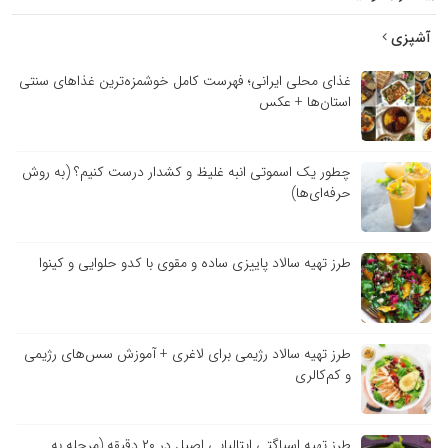
آشپزی
غذای محلی ایرانی؛ فهرست کامل خوشمزه‌ترین غذاهای سنتی
استان‌ها + عکس
چطور یک اسموتی انبه غلیظ و کشدار درست کنیم؟ (به روش
حرفه‌ای‌ها)
طرز تهیه سالاد پاییزی ساده و مقوی با کدو حلوایی و کینوا
طرز تهیه سالاد رژیمی برای لاغری + آموزش سس‌های رژیمی
و کم‌کالری
طرز تهیه اسپاگتی ایتالیایی اصیل در ۲۰ دقیقه (مرحله به