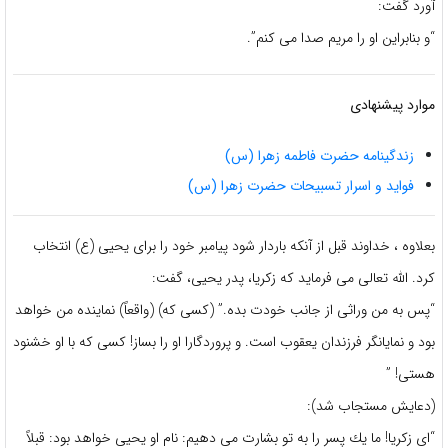
آورد گفت:
“و بنابراین او را مریم صدا می کنم”.
موارد پیشنهادی
زندگینامه حضرت فاطمه زهرا (س)
فواید و اسرار تسبیحات حضرت زهرا (س)
بعلاوه ، خداوند قبل از آنکه باردار شود پیامبر خود را برای یحیی (ع) انتخاب
کرد. الله تعالی می فرماید که زکریا، پدر یحیی، گفت:
“پس به من وراثی از جانب خودت بده.” (کسی که) (واقعاً) نماینده من خواهد
بود و نمایانگر فرزندان یعقوب است. و پروردگارا او را بساز! کسی که با او خشنود
هستی! ”
(دعایش مستجاب شد):
“ای زكریا! ما یك پسر را به تو بشارت می دهیم: نام او یحیی خواهد بود: قبلاً