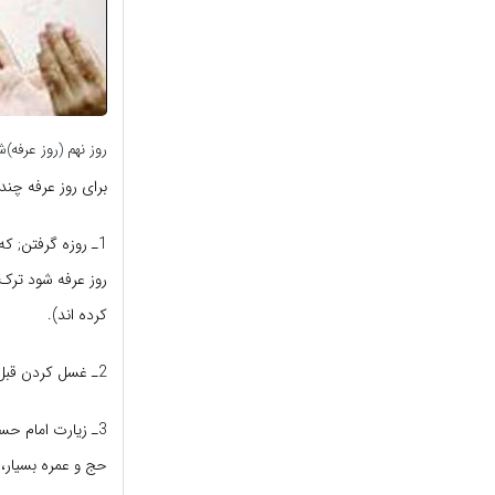
روز نهم (روز عرفه
براى روز عرفه چن
1ـ روزه گرفتن; ک
کرده اند).
2ـ غسل کردن قبل از غروب آفتاب.(6)
3ـ زیارت امام حسین
حج و عمره بسیار، و 