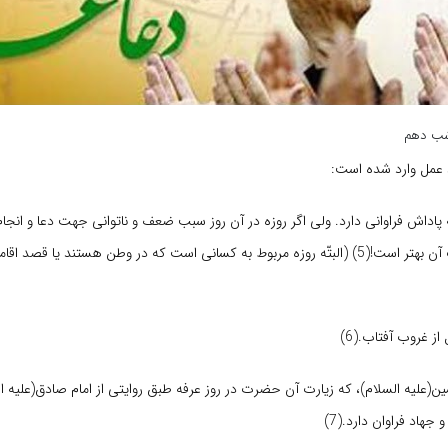
)شب دهم
د عمل وارد شده است:
ه پاداش فراوانى دارد. ولى اگر روزه در آن روز سبب ضعف و ناتوانى جهت دعا و انجام
روز عرفه شود ترک آن بهتر است!(5) (البتّه روزه مربوط به کسانى است که در وطن هستند یا قصد 
(علیه السلام)
، که زیارت آن حضرت در روز عرفه طبق روایتى از امام صادق
(علیه ا
جهاد فراوان دارد.(7)