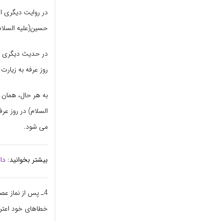
در روایت دیگرى از
حسین
(علیه السلام
در حدیث دیگرى از 
روز عرفه به زیارت
به هر حال، همان 
السلام)
مى شود.
بیشتر بخوانید:
دا
4ـ پس از نماز عصر
خطاهاى خود اعترا