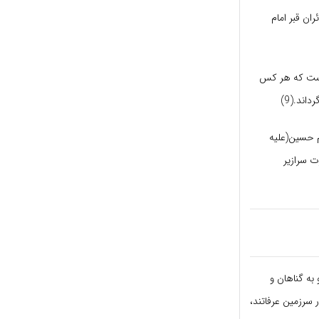
ان قبر امام
ست که هر کس
اند.(9)
م حسین
(علیه
حضرت سرازیر
 به گناهان و
سرزمین عرفاتند،