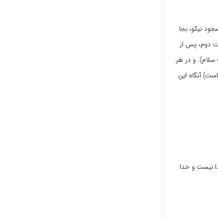
جود نیکو، بجا
عت دوم، پس از
ک سلام). و در هر
ست) آنگاه این
ا نیست و خدا