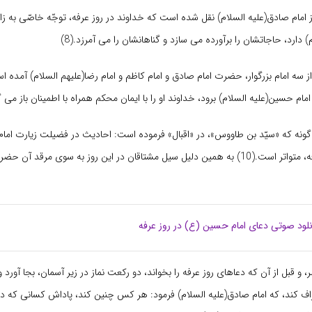
 امام صادق
(علیه السلام)
نقل شده است که خداوند در روز عرفه، توجّه خاصّى به زائر
)
دارد، حاجاتشان را برآورده مى سازد و گناهانشان را مى آمرزد.(8)
سه امام بزرگوار، حضرت امام صادق و امام کاظم و امام رضا
(علیهم السلام)
آمده ا
 امام حسین
(علیه السلام)
برود، خداوند او را با ایمان محکم همراه با اطمینان باز مى گرد
گونه که «سیّد بن طاووس»، در «اقبال» فرموده است: احادیث در فضیلت زیارت اما
در روز عرفه، متواتر است.(10) به همین دلیل سیل مشتاقان در این روز به سوى مرقد آن 
نلود صوتی دعای امام حسین (ع) در روز عرفه
، و قبل از آن که دعاهاى روز عرفه را بخواند، دو رکعت نماز در زیر آسمان، بجا آورد و
ف کند، که امام صادق
(علیه السلام)
فرمود: هر کس چنین کند، پاداش کسانى که در 