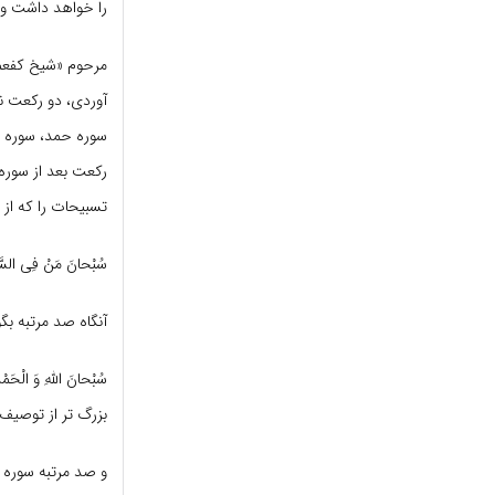
را خواهد داشت و گ
مرحوم «شیخ کفعمى»
آوردى، دو رکعت نم
سوره حمد، سوره قُل 
رکعت بعد از سوره 
تسبیحات را که از 
سُبْحانَ مَنْ فِى ا
آنگاه صد مرتبه بگو
سُبْحانَ اللّهِ وَ الْحَمْدُ لِ
بزرگ تر از توصیف
و صد مرتبه سوره قُل 