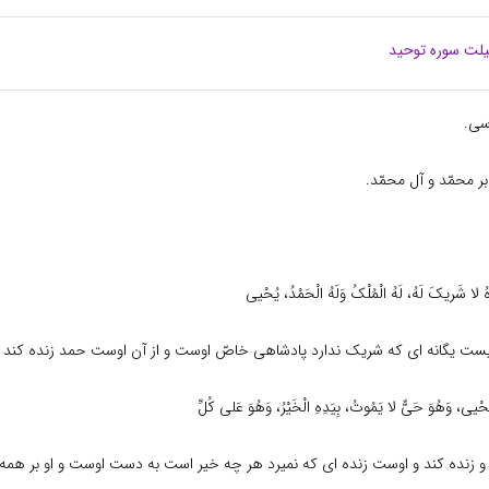
لت سوره توحید
سى.
 محمّد و آل محمّد.
دَهُ لا شَریکَ لَهُ، لَهُ الْمُلْکُ وَلَهُ الْحَمْدُ، یُحْیى
ست یگانه اى که شریک ندارد پادشاهى خاصّ اوست و از آن اوست حمد زنده کند
یى، وَهُوَ حَىٌّ لا یَمُوتُ، بِیَدِهِ الْخَیْرُ، وَهُوَ عَلى کُلِّ
ند و زنده کند و اوست زنده اى که نمیرد هر چه خیر است به دست اوست و او بر همه