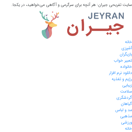
سایت تفریحی
جیران:
هر آنچه برای سرگرمی و آگاهی می‌خواهید، در یکجا.
خانه
آشپزی
بازیگران
تعبیر خواب
خانواده
دانلود نرم افزار
رژیم و تغذیه
زیبایی
سلامت
گردشگری
گیاهان
مد و لباس
مذهبی
ورزشی
خانه