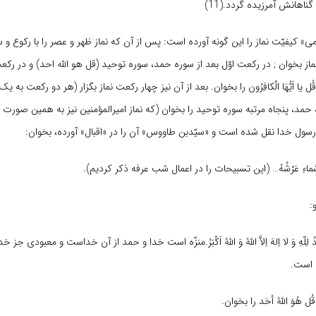
ناهانش آمرزیده گردد.(11)
 کیفیّت نماز را این گونه آورده است: پس از آن که نماز ظهر و عصر را با رکوع و س
از بخوان ; در رکعت اوّل بعد از سوره حمد، سوره توحید (قل هو اللّه احد) و در رک
یا اَیُّهَا الْکافِرُون را بخوان. بعد از آن نیز چهار رکعت نماز بگزار (هر دو رکعت به ی
حمد، پنجاه مرتبه سوره توحید را بخوان (که نماز امیرالمؤمنین نیز به همین صورت ا
رسول خدا نقل شده است و «سیّدبن طاووس» آن را در «اقبال» آورده، بخوان:
لسَّماءِ عَرْشُهُ… (این تسبیحات را در اعمال شب عرفه ذکر کردیم).
:
لّهِ وَ لا اِلهَ اِلاَّ اللّهُ وَ اللّهُ اَکْبَرُ.
منزّه است خدا و حمد از آن خداست و معبودى جز خد
 است.
هُوَ اللّهُ أحَد را بخوان.