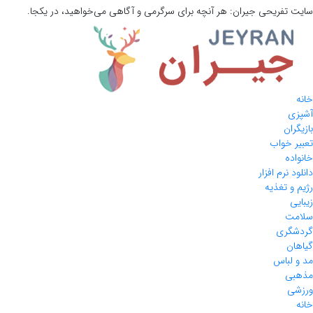
سایت تفریحی
جیران:
هر آنچه برای سرگرمی و آگاهی می‌خواهید، در یکجا.
خانه
آشپزی
بازیگران
تعبیر خواب
خانواده
دانلود نرم افزار
رژیم و تغذیه
زیبایی
سلامت
گردشگری
گیاهان
مد و لباس
مذهبی
ورزشی
خانه