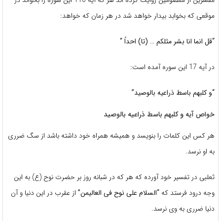
مفسرین از معصومین روایت کرده اند هر که آیه 110 این سوره را بخواند در
موقعی که بخوابد بیدار خواهد شد در هر زمان که خواهد:
“قل انما انا بشر مثلکم … (تا) احداً “
در آیه 17 این سوره آمده است:
“و کلبهم باسط ذراعیه بالوصید”
خواص آیه و کلبهم باسط ذراعیه بالوصید
هر کس این کلمات را بنویسد و همیشه همراه خود داشته باشد از سگ ضرری
به او نرسد.
ثعلبی در تفسیر خود آورده که هر که در شبانه روز بر حضرت نوح (ع) به این
وجه درود فرستد که
“السلام علی نوح فی العالیمن”
از عقرب در این دنیا و آن
دنیا ضرری به وی نرسد.