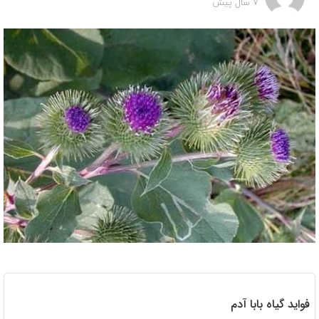
7 سال پیش
فواید گیاه بابا آدم