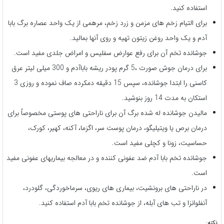
استفاده کنید.
برای التیام زخم های مزمن و زرد زخم، مرهمی از یک واحد عصاره برگ بابا
آدم و یک واحد روغن زیتون تهیه و روی آنها بمالید.
جوشانده تخم آن برای رفع عوارض سفلیس و امراض جلدی مفید است.
برای درمان جوش صورت ،5 گرم پودر ریشه باباآدم و 300 میلی لیتر عرق
کاسنی را ابتدا جوشانده، سپس 15 دقیقه دمکرده صاف نموده و روزی 3
استکان به مدت 14 روز بنوشید.
مالیدن جوشانده له شده برگ آن برای ناراحتی های پوستی مخصوصاً برای
درمان برص یا ویتیلیگو، درمان پوست سر، اگزما، آکنه، کهیر، کورک،
حساسیت، زونا و کچلی مفید است.
جوشانده تخم بابا آدم ضد عفونی کننده و در معالجه بیماریهای عفونی مفید
است.
در ناراحتی های برونشیت، بیماری های ریوی، سرماخوردگی، گلودرد،
آنفلوانزا و تب های آبله، از جوشانده تخم بابا آدم استفاده کنید.
نکته: