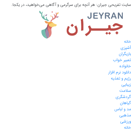
سایت تفریحی
جیران:
هر آنچه برای سرگرمی و آگاهی می‌خواهید، در یکجا.
خانه
آشپزی
بازیگران
تعبیر خواب
خانواده
دانلود نرم افزار
رژیم و تغذیه
زیبایی
سلامت
گردشگری
گیاهان
مد و لباس
مذهبی
ورزشی
خانه